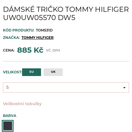
DÁMSKÉ TRIČKO TOMMY HILFIGER
UW0UW05570 DW5
KÓD PRODUKTU:
TOM531D
ZNAČKA:
TOMMY HILFIGER
885 Kč
CENA:
VČ. DPH
EU
UK
VELIKOST:
S
S
Velikostní tabulky
BARVA