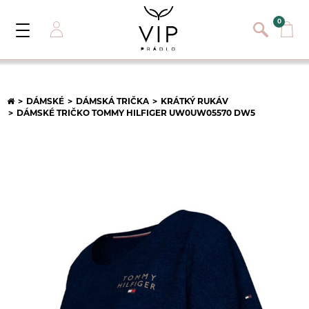
}
{}
0
Toggle
Navigation
Přihlásit se
E-mail:
DÁMSKÉ
DÁMSKÁ TRIČKA
KRÁTKÝ RUKÁV
DÁMSKÉ TRIČKO TOMMY HILFIGER UW0UW05570 DW5
Heslo:
Registrace nového zákazníka
PŘIHLÁSIT
Zapomněli jste heslo ?