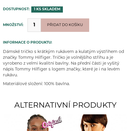
DOSTUPNOST:
1 KS
SKLADEM
MNOŽSTVÍ:
PŘIDÁNO
PŘIDAT DO KOŠÍKU
INFORMACE O PRODUKTU:
Dámské tričko s krátkým rukávem a kulatým výstřihem od
značky Tommy Hilfiger. Tričko je volnějšího střihu a je
vyrobeno z velmi kvalitní bavlny. Na přední části je vyšitý
nápis Tommy Hilfiger s logem značky, které je i na levém
rukávu.
Materiálové složení: 100% bavlna.
ALTERNATIVNÍ PRODUKTY