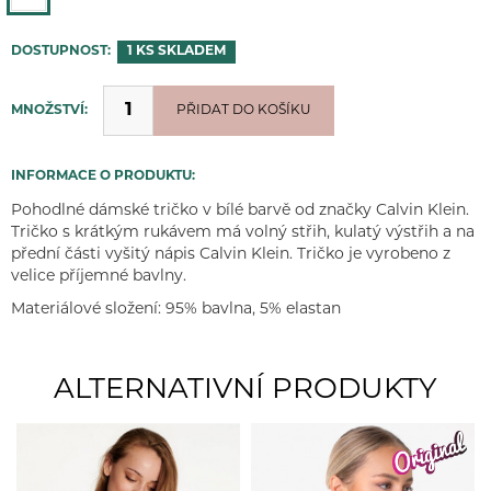
DOSTUPNOST:
1 KS
SKLADEM
MNOŽSTVÍ:
PŘIDÁNO
PŘIDAT DO KOŠÍKU
INFORMACE O PRODUKTU:
Pohodlné dámské tričko v bílé barvě od značky Calvin Klein.
Tričko s krátkým rukávem má volný střih, kulatý výstřih a na
přední části vyšitý nápis Calvin Klein. Tričko je vyrobeno z
velice příjemné bavlny.
Materiálové složení: 95% bavlna, 5% elastan
ALTERNATIVNÍ PRODUKTY