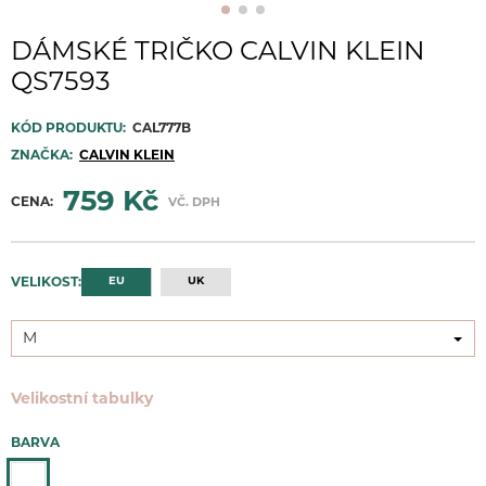
DÁMSKÉ TRIČKO CALVIN KLEIN
QS7593
KÓD PRODUKTU:
CAL777B
ZNAČKA:
CALVIN KLEIN
759 Kč
CENA:
VČ. DPH
EU
UK
VELIKOST:
M
M
Velikostní tabulky
BARVA