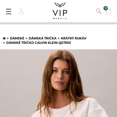
}
{}
0
Toggle
Navigation
Přihlásit se
E-mail:
DÁMSKÉ
DÁMSKÁ TRIČKA
KRÁTKÝ RUKÁV
DÁMSKÉ TRIČKO CALVIN KLEIN QS7593
Heslo:
Registrace nového zákazníka
PŘIHLÁSIT
Zapomněli jste heslo ?