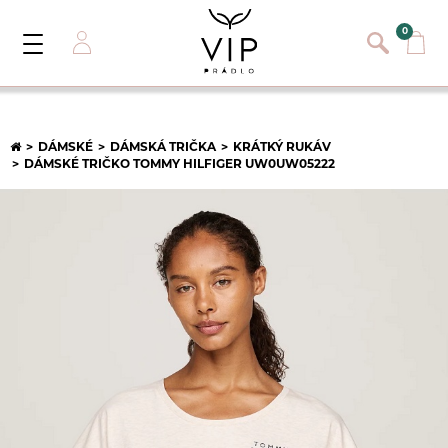
}
{}
0
Toggle
Navigation
Přihlásit se
E-mail:
DÁMSKÉ
DÁMSKÁ TRIČKA
KRÁTKÝ RUKÁV
DÁMSKÉ TRIČKO TOMMY HILFIGER UW0UW05222
Heslo:
Registrace nového zákazníka
PŘIHLÁSIT
Zapomněli jste heslo ?