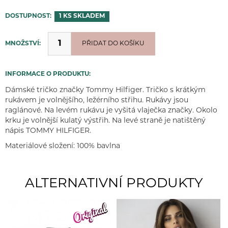
DOSTUPNOST:
1 KS
SKLADEM
MNOŽSTVÍ:
PŘIDÁNO
PŘIDAT DO KOŠÍKU
INFORMACE O PRODUKTU:
Dámské tričko značky Tommy Hilfiger. Tričko s krátkým
rukávem je volnějšího, ležérního střihu. Rukávy jsou
raglánové. Na levém rukávu je vyšitá vlaječka značky. Okolo
krku je volnější kulatý výstřih. Na levé straně je natištěný
nápis TOMMY HILFIGER.
Materiálové složení: 100% bavlna
ALTERNATIVNÍ PRODUKTY