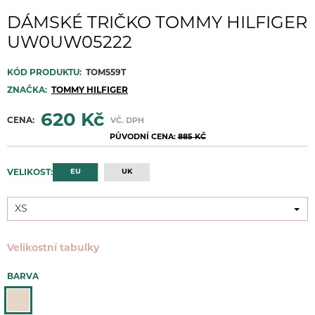
DÁMSKÉ TRIČKO TOMMY HILFIGER
UW0UW05222
KÓD PRODUKTU:
TOM559T
ZNAČKA:
TOMMY HILFIGER
620 Kč
CENA:
VČ. DPH
PŮVODNÍ CENA:
885 KČ
EU
UK
VELIKOST:
XS
XS
Velikostní tabulky
BARVA