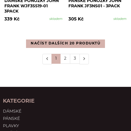
DÁMSKÉ PONOŽKY JOHN
PÁNSKÉ PONOŽKY JOHN
FRANK WJF3SS19-01
FRANK JF3NS01 - 3PACK
3PACK
339 Kč
305 Kč
skladem
skladem
NAČÍST DALŠÍCH 20 PRODUKTŮ
1
2
3
KATEGORIE
DÁMSKÉ
PÁNSKÉ
PLAVKY