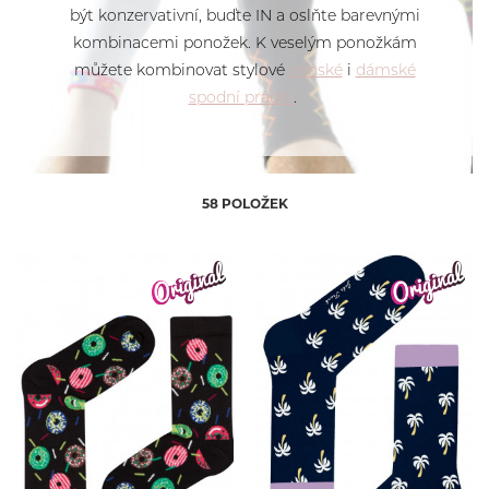
Muydemi
být konzervativní, buďte IN a oslňte barevnými
Steven
kombinacemi ponožek. K veselým ponožkám
můžete kombinovat stylové
pánské
i
dámské
spodní prádlo
.
58 POLOŽEK