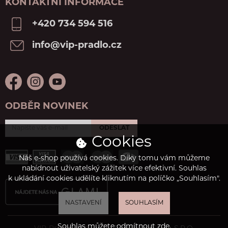
KONTAKTNÍ INFORMACE
+420 734 594 516
info@vip-pradlo.cz
ODBĚR NOVINEK
ODESLAT
Cookies
Náš e-shop používá cookies. Díky tomu vám můžeme
nabídnout uživatelský zážitek více efektivní. Souhlas
k ukládání cookies udělíte kliknutím na políčko „Souhlasím".
NASTAVENÍ
SOUHLASÍM
Souhlas můžete odmítnout
zde
.