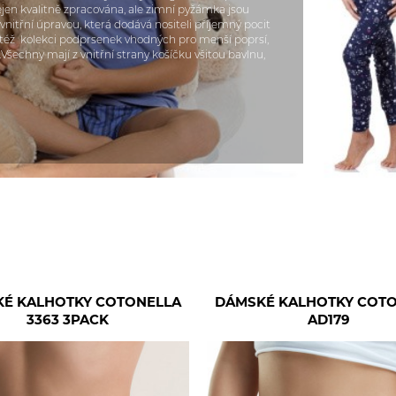
jen kvalitně zpracována, ale zimní pyžámka jsou
itřní úpravou, která dodává nositeli příjemný pocit
aktéž kolekci podprsenek vhodných pro menší poprsí,
Všechny mají z vnitřní strany košíčku všitou bavlnu,
É KALHOTKY COTONELLA
DÁMSKÉ KALHOTKY COT
3363 3PACK
AD179