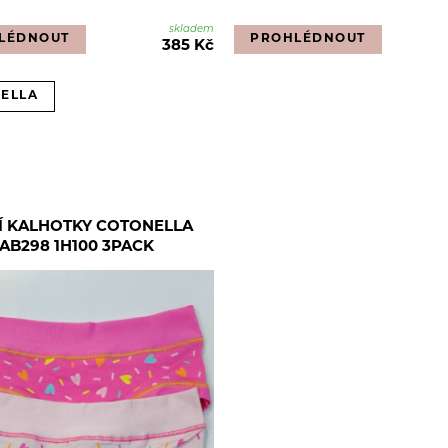
skladem
LÉDNOUT
PROHLÉDNOUT
385 Kč
NELLA
Í KALHOTKY COTONELLA
AB298 1H100 3PACK