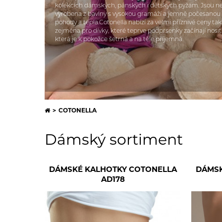
kolekcích dámských, pánských i dětských pyžam. Jsou ne
vyrobena z bavlny s vysokou gramáží a jemně počesanou vn
pohody a tepla.Cotonella nabízí za velmi příznivé ceny t
Doplňky k dámskému prádlu
zejména pro dívky, které teprve podprsenky začínají nosit.
která je k pokožce šetrná a na těle příjemná.
Košilky
COTONELLA
Dámský sortiment
DÁMSKÉ KALHOTKY COTONELLA
DÁMSK
AD178