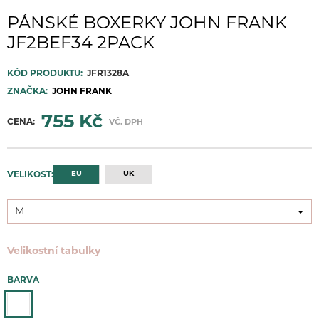
PÁNSKÉ BOXERKY JOHN FRANK
JF2BEF34 2PACK
KÓD PRODUKTU:
JFR1328A
ZNAČKA:
JOHN FRANK
755 Kč
CENA:
VČ. DPH
EU
UK
VELIKOST:
M
M
Velikostní tabulky
BARVA