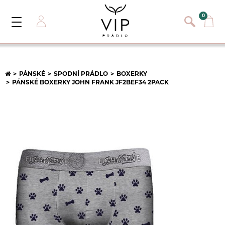
}
{}
0
Toggle
Navigation
Přihlásit se
E-mail:
PÁNSKÉ
SPODNÍ PRÁDLO
BOXERKY
PÁNSKÉ BOXERKY JOHN FRANK JF2BEF34 2PACK
Heslo:
Registrace nového zákazníka
PŘIHLÁSIT
Zapomněli jste heslo ?