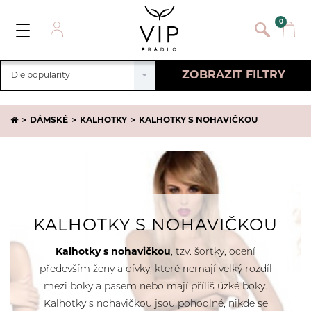
}
{}
0
Toggle
Navigation
Přihlásit se
ZOBRAZIT FILTRY
Dle popularity
E-mail:
Zrušit filtry
DÁMSKÉ
KALHOTKY
KALHOTKY S NOHAVIČKOU
Heslo:
VLASTNOSTI
Registrace nového zákazníka
Hladké
VELIKOST
PŘIHLÁSIT
Zapomněli jste heslo ?
Krajkové
VŠE
EU
UK
BARVA
Bavlněné
Bamboo
L
L/XL
CENA
KALHOTKY S NOHAVIČKOU
Bezešvé
M
M/L
106
-
661
Kč
Mikrovlákno
ZNAČKA
Kalhotky s nohavičkou
, tzv. šortky, ocení
S
S/M
Modal
především ženy a dívky, které nemají velký rozdíl
XL
3XL
Bellissima
DOSTUPNOST
mezi boky a pasem nebo mají příliš úzké boky.
4XL
5XL
Cotonella
Kalhotky s nohavičkou jsou pohodlné, nikde se
Pouze skladem
XS
XXL