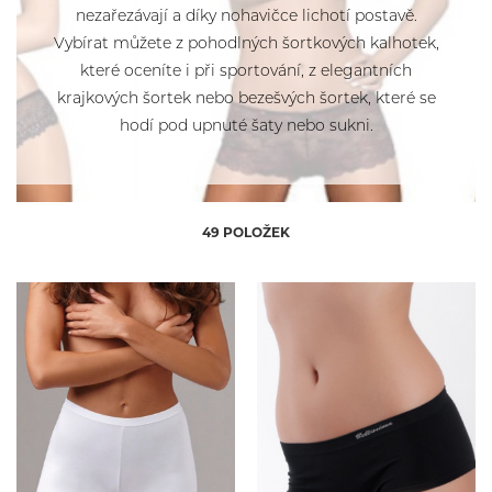
EWANA
nezařezávají a díky nohavičce lichotí postavě.
L
L
L/XL
L/XL
Fantasy
Vybírat můžete z pohodlných šortkových kalhotek,
M
M
M/L
M/L
GABIDAR
které oceníte i při sportování, z elegantních
S
S
S/M
S/M
Gina - bambusové vlákno
krajkových šortek nebo bezešvých šortek, které se
XL
XL
3XL
3XL
JOHN FRANK
hodí pod upnuté šaty nebo sukni.
4XL
4XL
5XL
5XL
Julimex
XS
XS
XXL
XXL
Leilieve
LingaDore
Lormar
49 POLOŽEK
Lovelygirl
Modo
Parfait
Sielei
Tommy Hilfiger