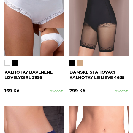
KALHOTKY BAVLNĚNÉ
DÁMSKÉ STAHOVACÍ
LOVELYGIRL 3995
KALHOTKY LEILIEVE 4635
169 Kč
799 Kč
skladem
skladem