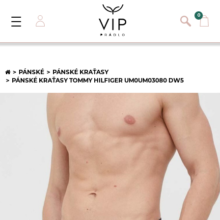
}
{}
0
Toggle
Navigation
Přihlásit se
E-mail:
PÁNSKÉ
PÁNSKÉ KRAŤASY
PÁNSKÉ KRAŤASY TOMMY HILFIGER UM0UM03080 DW5
Heslo:
Registrace nového zákazníka
PŘIHLÁSIT
Zapomněli jste heslo ?