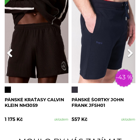
-43 %
PÁNSKÉ KRAŤASY CALVIN
PÁNSKÉ ŠORTKY JOHN
KLEIN NM3059
FRANK JFSH01
1 175 Kč
557 Kč
skladem
skladem