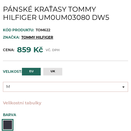
PÁNSKÉ KRAŤASY TOMMY
HILFIGER UM0UM03080 DW5
KÓD PRODUKTU:
TOM622
ZNAČKA:
TOMMY HILFIGER
859 Kč
CENA:
VČ. DPH
EU
UK
VELIKOST:
M
M
Velikostní tabulky
BARVA