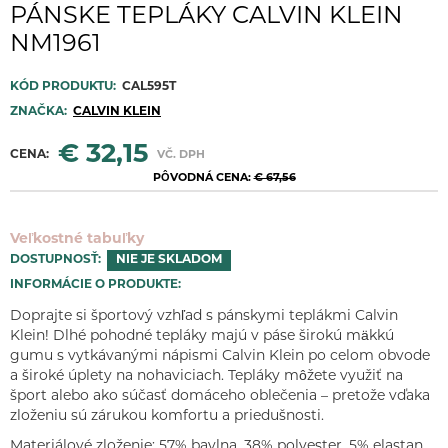
PÁNSKE TEPLÁKY CALVIN KLEIN
NM1961
KÓD PRODUKTU:
CAL595T
ZNAČKA:
CALVIN KLEIN
€ 32,15
CENA:
VČ. DPH
PÔVODNÁ CENA:
€ 67,56
Veľkostné tabuľky
DOSTUPNOSŤ:
NIE JE SKLADOM
INFORMÁCIE O PRODUKTE:
Doprajte si športový vzhľad s pánskymi teplákmi Calvin
Klein! Dlhé pohodné tepláky majú v páse širokú mäkkú
gumu s vytkávanými nápismi Calvin Klein po celom obvode
a široké úplety na nohaviciach. Tepláky môžete využiť na
šport alebo ako súčasť domáceho oblečenia – pretože vďaka
zloženiu sú zárukou komfortu a priedušnosti.
Materiálové zloženie: 57% bavlna, 38% polyester, 5% elastan