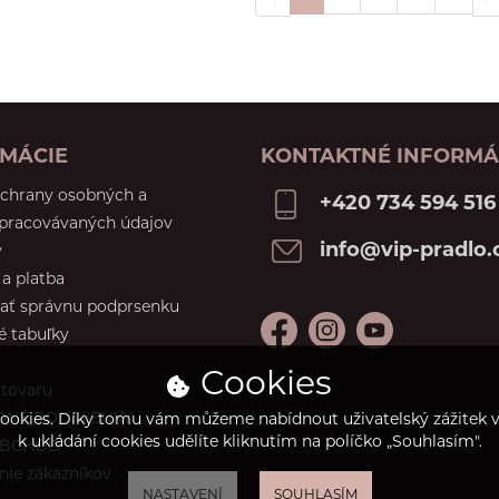
MÁCIE
KONTAKTNÉ INFORMÁ
ochrany osobných a
+420 734 594 516
spracovávaných údajov
info@vip-pradlo.
y
a platba
ať správnu podprsenku
é tabuľky
Cookies
 tovaru
NÉ PODMIENKY
ookies. Díky tomu vám můžeme nabídnout uživatelský zážitek ví
k ukládání cookies udělíte kliknutím na políčko „Souhlasím".
OBCHOD
ie zákazníkov
NASTAVENÍ
SOUHLASÍM