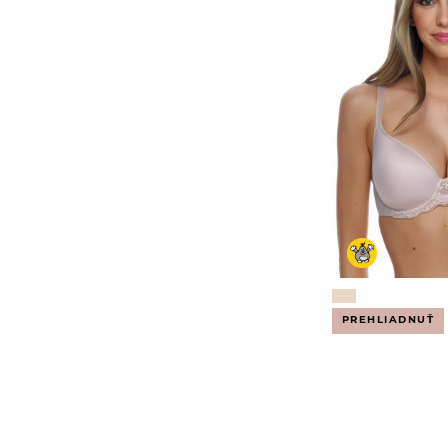
65 G
70 G
75 G
80 G
85 G
90 G
95 G
100 G
30 GG
32 GG
34 GG
36 GG
38 GG
40 GG
70 GG
30 H
32 H
34 H
36 H
38 H
40 H
60 H
65 H
70 H
PREHLIADNUŤ
75 H
80 H
85 H
90 H
95 H
100 H
30 HH
32 HH
34 HH
36 HH