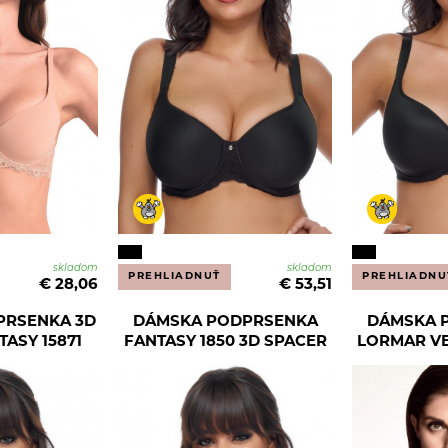
skladom
skladom
PREHLIADNUŤ
PREHLIADNU
€ 28,06
€ 53,51
PRSENKA 3D
DÁMSKA PODPRSENKA
DÁMSKA 
TASY 15871
FANTASY 1850 3D SPACER
LORMAR VE