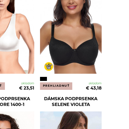
skladom
skladom
Ť
PREHLIADNUŤ
€ 23,51
€ 43,18
PODPRSENKA
DÁMSKA PODPRSENKA
ORE 1400-1
SELENE VIOLETA