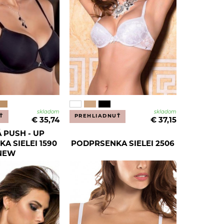
skladom
skladom
Ť
PREHLIADNUŤ
€ 35,74
€ 37,15
 PUSH - UP
A SIELEI 1590
PODPRSENKA SIELEI 2506
NEW