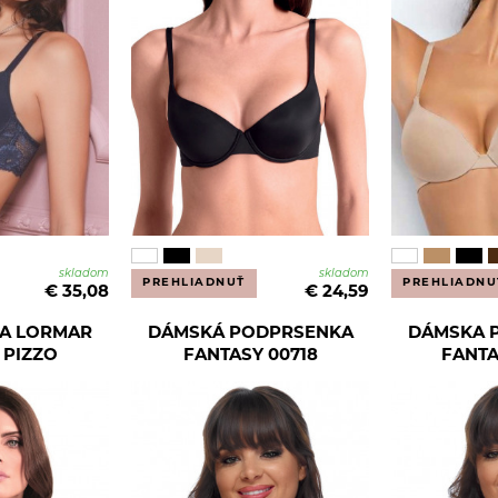
skladom
skladom
PREHLIADNUŤ
PREHLIADNU
€ 35,08
€ 24,59
A LORMAR
DÁMSKÁ PODPRSENKA
DÁMSKA 
 PIZZO
FANTASY 00718
FANTA