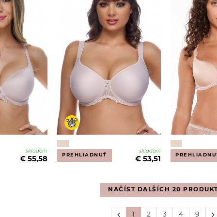
skladom
skladom
PREHLIADNUŤ
PREHLIADNU
€ 55,58
€ 53,51
NAČÍST DALŠÍCH 20 PRODUK
1
2
3
4
9