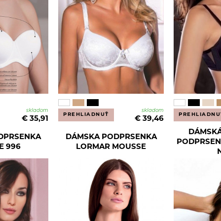
skladom
skladom
PREHLIADNUŤ
PREHLIADNU
€ 35,91
€ 39,46
DÁMSKÁ
DPRSENKA
DÁMSKA PODPRSENKA
PODPRSENK
E 996
LORMAR MOUSSE