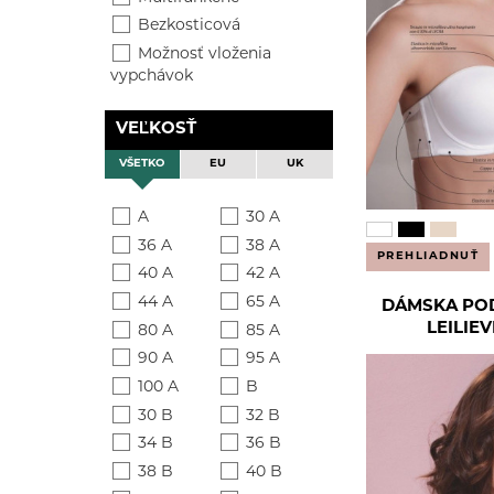
Bezkosticová
Možnosť vloženia
vypchávok
Odopínacie ramienka
VEĽKOSŤ
Mikrovlákno
Modal
VŠETKO
EU
UK
A
30 A
36 A
38 A
PREHLIADNUŤ
40 A
42 A
44 A
65 A
DÁMSKA PO
LEILIEV
80 A
85 A
90 A
95 A
100 A
B
30 B
32 B
34 B
36 B
38 B
40 B