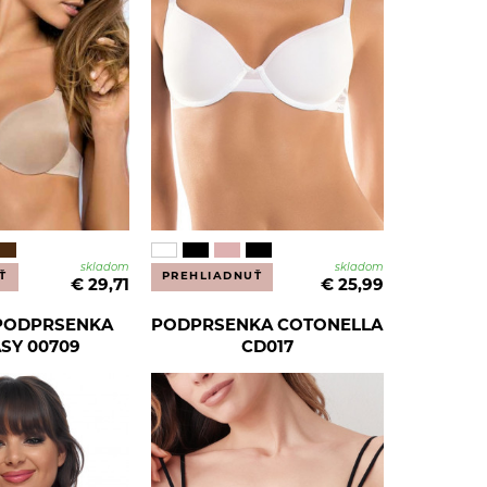
skladom
skladom
Ť
PREHLIADNUŤ
€ 29,71
€ 25,99
PODPRSENKA
PODPRSENKA COTONELLA
SY 00709
CD017