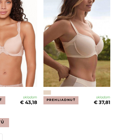
skladom
skladom
Ť
PREHLIADNUŤ
€ 43,18
€ 37,81
TŮ