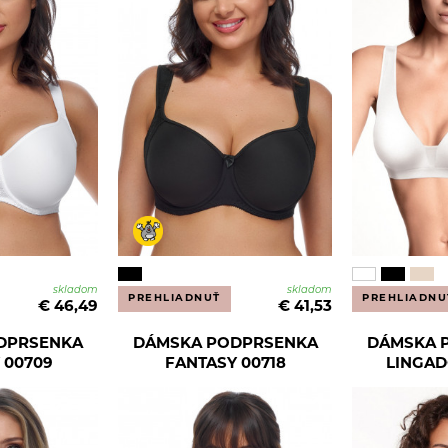
skladom
skladom
PREHLIADNUŤ
PREHLIADNU
€ 46,49
€ 41,53
DPRSENKA
DÁMSKA PODPRSENKA
DÁMSKA 
 00709
FANTASY 00718
LINGAD