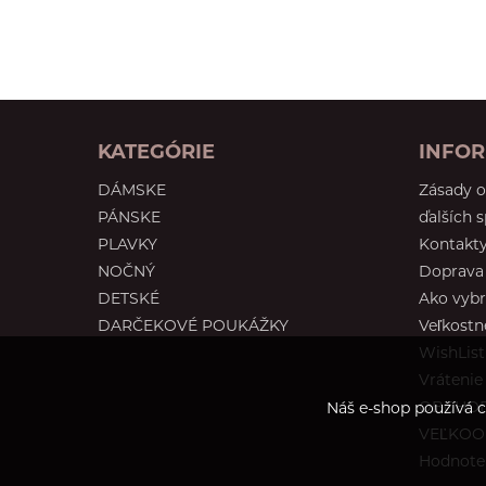
75 HH
80 HH
90 HH
65 I
70 I
75 I
80 I
85 I
90 I
95 I
100 I
30 J
KATEGÓRIE
INFOR
32 J
34 J
DÁMSKE
Zásady 
65 J
70 J
PÁNSKE
ďalších 
75 J
80 J
PLAVKY
Kontakt
85 J
90 J
NOČNÝ
Doprava 
30 JJ
32 JJ
DETSKÉ
Ako vybr
34 JJ
70 JJ
DARČEKOVÉ POUKÁŽKY
Veľkostn
30 K
38 K
WishList
65 K
70 K
Vrátenie
75 K
80 K
OBCHOD
Náš e-shop používá c
85 K
90 K
VEĽKO
L
65 L
Hodnoten
70 L
75 L