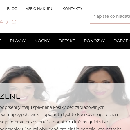
BLOG
VŠE O NÁKUPU
KONTAKTY
ÁDLO
E
PLAVKY
NOČNÝ
DETSKÉ
PONOŽKY
DARČE
Svatební
Slipy
Kraťasové
Pánske
Chlapecké
Vyšší
Spoločens
Trenírky
odprsenky
3D Spacer
Materske 
e
Neviditeľné podprsenky
Športové 
UŽENÉ
Bezkosticové
odprsenky majú spevnené košíky bez zapracovaných
ush-up vypcháviek. Popularita týchto košíkov stúpa u žien,
voje poprsie pozdvihnúť a dodať mu krásny guľatý tvar.
odprsenky sú veľmi obľubené pre plnšie poprsie, kde netreba