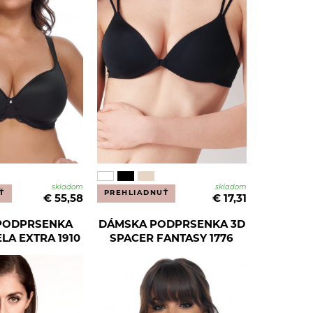
skladom
skladom
Ť
PREHLIADNUŤ
€ 55,58
€ 17,31
PODPRSENKA
DÁMSKA PODPRSENKA 3D
LA EXTRA 1910
SPACER FANTASY 1776