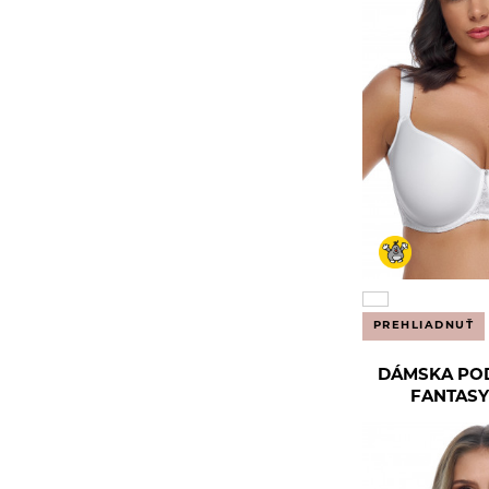
95 E
100 E
VIANIA
30 F
32 F
34 F
36 F
38 F
40 F
42 F
44 F
65 F
70 F
75 F
80 F
85 F
90 F
95 F
100 F
28 FF
30 FF
32 FF
34 FF
36 FF
38 FF
PREHLIADNUŤ
40 FF
42 FF
44 FF
80 FF
DÁMSKA PO
FANTASY
30 G
32 G
34 G
36 G
38 G
40 G
42 G
44 G