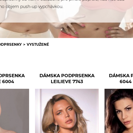
eho objem push-up vypchávkou.
ODPRSENKY
VYSTUŽENÉ
DPRSENKA
DÁMSKA PODPRSENKA
DÁMSKA 
E 6004
LEILIEVE 7743
6044 