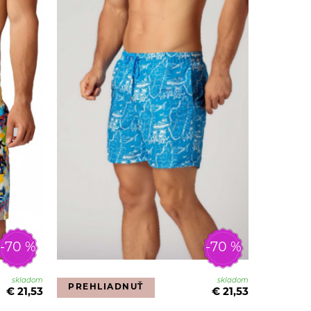
-70 %
-70 %
skladom
skladom
PREHLIADNUŤ
€ 21,53
€ 21,53