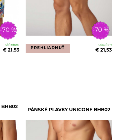
-70 %
-70 %
skladom
skladom
PREHLIADNUŤ
€ 21,53
€ 21,53
 BHB02
PÁNSKÉ PLAVKY UNICONF BHB02