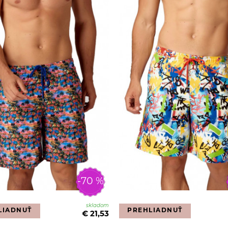
-70 %
skladom
LIADNUŤ
PREHLIADNUŤ
€ 21,53