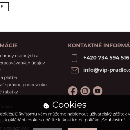
NF
MÁCIE
KONTAKTNÉ INFORMÁ
ochrany osobných a
+420 734 594 516
spracovávaných údajov
info@vip-pradlo.
y
a platba
ať správnu podprsenku
é tabuľky
Cookies
 tovaru
NÉ PODMIENKY
ookies. Díky tomu vám můžeme nabídnout uživatelský zážitek ví
k ukládání cookies udělíte kliknutím na políčko „Souhlasím".
OBCHOD
ie zákazníkov