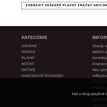
ZOBRAZIT VEŠKERÉ PLAVKY ZNAČKY UNICO
KATEGÓRIE
INFOR
DÁMSKE
Zásady 
PÁNSKE
ďalších 
PLAVKY
Kontakt
NOČNÝ
Doprava 
DETSKÉ
Ako vybr
DARČEKOVÉ POUKÁŽKY
Veľkostn
WishList
Vrátenie
OBCHOD
Náš e-shop používá c
VEĽKO
Hodnoten