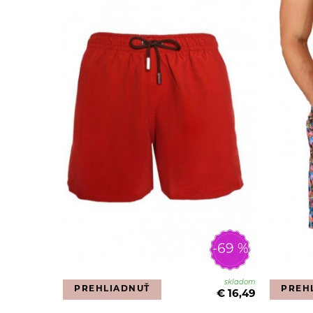
-69 %
skladom
PREHLIADNUŤ
PREH
€ 16,49