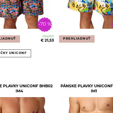
-70 %
skladom
LIADNUŤ
PREHLIADNUŤ
€ 21,53
AČKY UNICONF
E PLAVKY UNICONF BHB02
PÁNSKE PLAVKY UNICONF
IM4
IM1