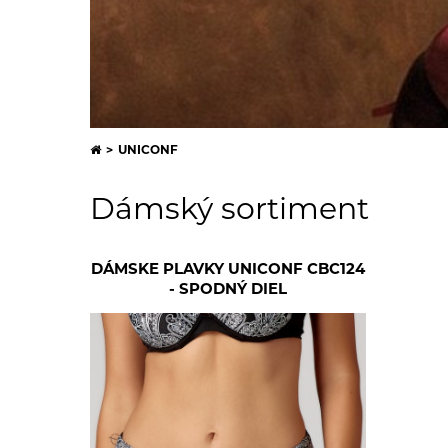
Doplnky k dámskej spodnej
bielizni
Košielky
UNICONF
Dámský sortiment
DÁMSKE PLAVKY UNICONF CBC124
- SPODNÝ DIEL