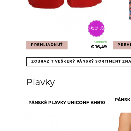
-69 %
skladom
PREHLIADNUŤ
PREH
€ 16,49
ZOBRAZIT VEŠKERÝ PÁNSKÝ SORTIMENT ZN
Plavky
PÁNSK
PÁNSKÉ PLAVKY UNICONF BHB10