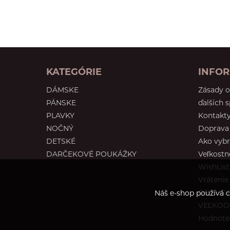
KATEGÓRIE
INFOR
DÁMSKE
Zásady 
PÁNSKE
ďalších 
PLAVKY
Kontakt
NOČNÝ
Doprava 
DETSKÉ
Ako vybr
DARČEKOVÉ POUKÁŽKY
Veľkostn
WishList
Vrátenie
OBCHOD
Náš e-shop používá c
VEĽKO
Hodnoten