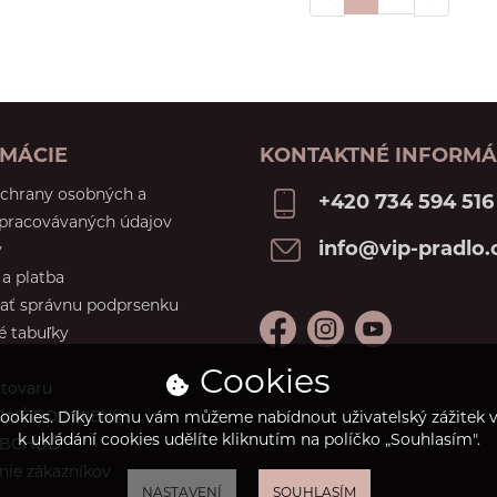
MÁCIE
KONTAKTNÉ INFORMÁ
ochrany osobných a
+420 734 594 516
spracovávaných údajov
info@vip-pradlo.
y
a platba
ať správnu podprsenku
é tabuľky
Cookies
 tovaru
NÉ PODMIENKY
ookies. Díky tomu vám můžeme nabídnout uživatelský zážitek ví
k ukládání cookies udělíte kliknutím na políčko „Souhlasím".
OBCHOD
ie zákazníkov
NASTAVENÍ
SOUHLASÍM