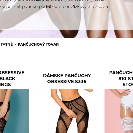
 si pozrieť ponuku podväzkov, podväzkových pásov a
STATNÉ
PANČUCHOVÝ TOVAR
OBSESSIVE
PANČUCH
DÁMSKE PANČUCHY
 BLACK
810-S
OBSESSIVE S336
INGS
STO