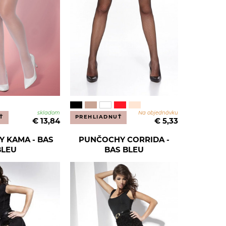
skladom
Na objednávku
Ť
PREHLIADNUŤ
€ 13,84
€ 5,33
 KAMA - BAS
PUNČOCHY CORRIDA -
BLEU
BAS BLEU