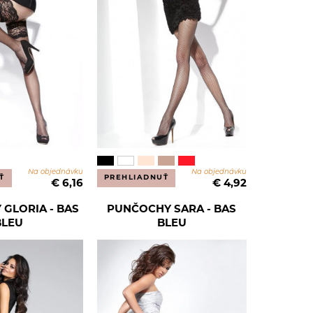
Na objednávku
Na objednávku
Ť
PREHLIADNUŤ
€ 6,16
€ 4,92
GLORIA - BAS
PUNČOCHY SARA - BAS
BLEU
BLEU