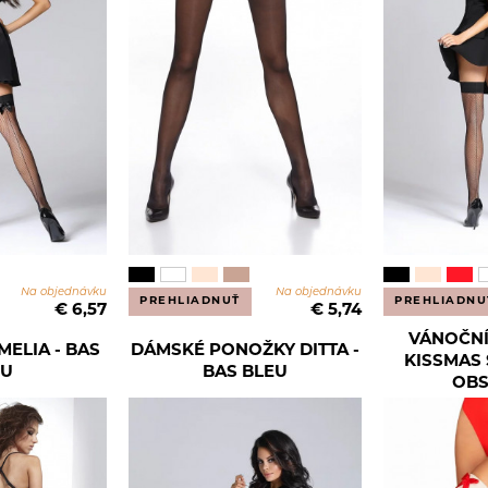
Na objednávku
Na objednávku
PREHLIADNUŤ
PREHLIADNU
€ 6,57
€ 5,74
VÁNOČN
ELIA - BAS
DÁMSKÉ PONOŽKY DITTA -
KISSMAS 
EU
BAS BLEU
OBS