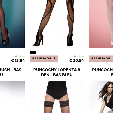
skladom
skladom
PREHLIADNUŤ
PREHLIADNU
€ 13,84
€ 30,54
USH - BAS
PUNČOCHY LORENZA 8
PUNČOCHY
EU
DEN - BAS BLEU