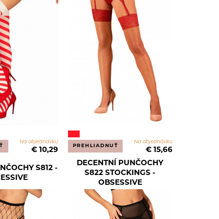
Na objednávku
Na objednávku
Ť
PREHLIADNUŤ
€ 10,29
€ 15,66
DECENTNÍ PUNČOCHY
NČOCHY S812 -
S822 STOCKINGS -
ESSIVE
OBSESSIVE