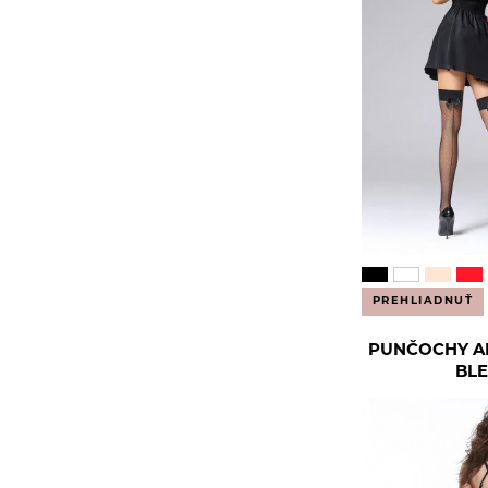
PREHLIADNUŤ
PUNČOCHY AM
BL