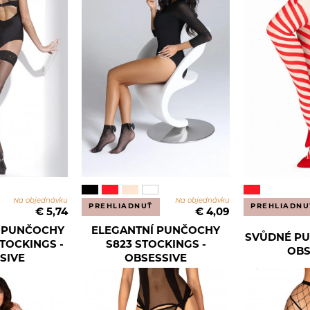
Na objednávku
Na objednávku
PREHLIADNUŤ
PREHLIADNU
€ 5,74
€ 4,09
Í PUNČOCHY
ELEGANTNÍ PUNČOCHY
SVŮDNÉ PU
TOCKINGS -
S823 STOCKINGS -
OBS
SIVE
OBSESSIVE