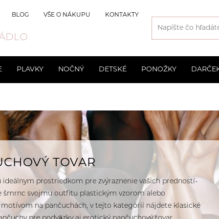
BLOG
VŠE O NÁKUPU
KONTAKTY
ÁDLO
E
PLAVKY
NOČNÝ
DETSKÉ
PONOŽKY
DARČE
Svatební
Slipy
Kraťasové
Pánske
Chlapecké
Vyšší
Spoločens
Trenírky
odprsenky
3D Spacer
Materske 
e
Neviditeľné podprsenky
Športové 
UCHOVÝ TOVAR
Bezkosticové
 ideálnym prostriedkom pre zvýraznenie vašich predností-
e šmrnc svojmu outfitu plastickým vzorom alebo
motívom na pančuchách, v tejto kategórií nájdete klasické
ančuchy pre podväzky aj erotický pančuchový tovar.