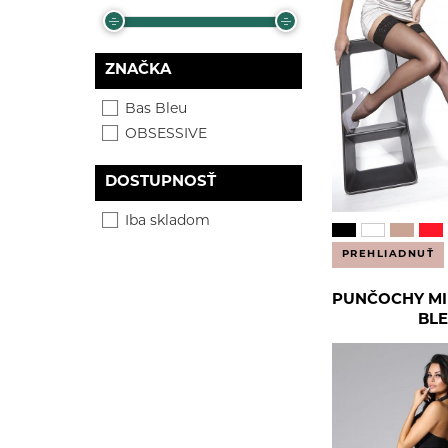
6XL/7XL
2XL/3XL
XL/XXL
XL/XXL
XS/S
XS/S
ZNAČKA
Bas Bleu
OBSESSIVE
DOSTUPNOSŤ
Iba skladom
PREHLIADNUŤ
PUNČOCHY MI
BL