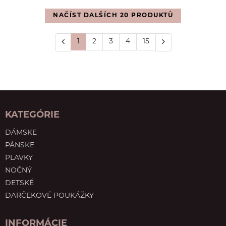
NAČÍST DALŠÍCH 20 PRODUKTŮ
1
2
3
4
15
KATEGÓRIE
DÁMSKE
PÁNSKE
PLAVKY
NOČNÝ
DETSKÉ
DARČEKOVÉ POUKÁŽKY
INFORMÁCIE