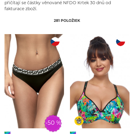
95 D
100 D
přičítají se částky věnované NFDO Krtek 30 dnů od
fakturace zboží.
30 DD
32 DD
34 DD
36 DD
281 POLOŽIEK
38 DD
40 DD
42 DD
44 DD
32 E
34 E
36 E
38 E
40 E
42 E
65 E
70 E
75 E
80 E
85 E
90 E
95 E
100 E
32 F
34 F
36 F
38 F
40 F
70 F
75 F
80 F
-50 %
85 F
90 F
95 F
32 FF