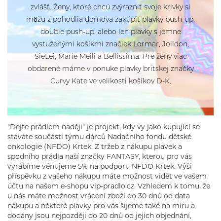
Curvy Kate
Fantasy P2701
zvlášť. Ženy, ktoré chcú zvýrazniť svoje krivky si
70 B
75 B
Deidad
Fantasy P3001
môžu z pohodlia domova zakúpiť plavky push-up,
80 B
85 B
Dorina
Fantasy P0701
double push-up, alebo len plavky s jemne
90 B
95 B
Esotiq
Fantasy P1402
vystuženými košíkmi značiek Lormar, Jolidon,
30 C
32 C
Fantasy
SieLei, Marie Meili a Bellissima. Pre ženy viac
Plavky 2026
34 C
36 C
Freya
obdarené máme v ponuke plavky britskej značky
38 C
40 C
Jolidon
Curvy Kate ve velikosti košíkov D-K.
42 C
44 C
LingaDore
65 C
70 C
Lormar
75 C
80 C
Panache
85 C
90 C
Self
"Dejte prádlem naději" je projekt, kdy vy jako kupující se
95 C
100 C
stáváte součástí týmu dárců Nadačního fondu dětské
Sielei
onkologie (NFDO) Krtek. Z tržeb z nákupu plavek a
32 D
34 D
Tommy Hilfiger
spodního prádla naší značky FANTASY, kterou pro vás
36 D
38 D
UNICONF
vyrábíme věnujeme 5% na podporu NFDO Krtek. Výši
40 D
42 D
příspěvku z vašeho nákupu máte možnost vidět ve vašem
Veronica Verde
účtu na našem e-shopu vip-pradlo.cz. Vzhledem k tomu, že
44 D
70 D
Vova
u nás máte možnost vrácení zboží do 30 dnů od data
75 D
80 D
nákupu a některé plavky pro vás šijeme také na míru a
85 D
90 D
dodány jsou nejpozději do 20 dnů od jejich objednání,