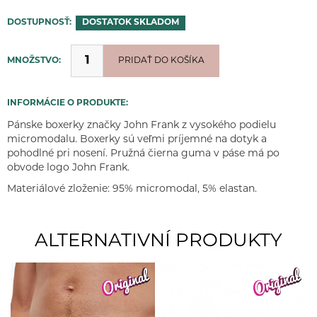
DOSTUPNOSŤ:
DOSTATOK
SKLADOM
MNOŽSTVO:
PRIDANÉ
PRIDAŤ DO KOŠÍKA
INFORMÁCIE O PRODUKTE:
Pánske boxerky značky John Frank z vysokého podielu
micromodalu. Boxerky sú veľmi príjemné na dotyk a
pohodlné pri nosení. Pružná čierna guma v páse má po
obvode logo John Frank.
Materiálové zloženie: 95% micromodal, 5% elastan.
ALTERNATIVNÍ PRODUKTY