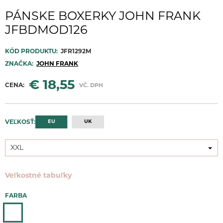
PÁNSKE BOXERKY JOHN FRANK
JFBDMOD126
KÓD PRODUKTU:
JFR1292M
ZNAČKA:
JOHN FRANK
€ 18,55
CENA:
VČ. DPH
EU
UK
VEĽKOSŤ:
XXL
XXL
Veľkostné tabuľky
FARBA