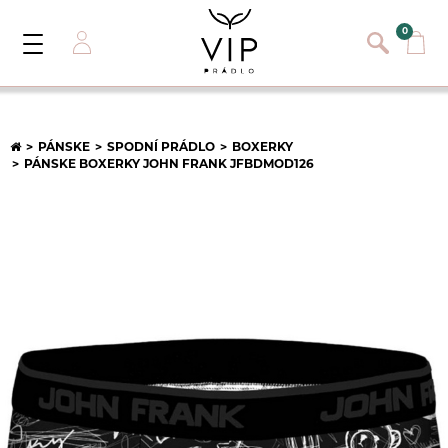
}
{}
0
Toggle
Navigation
Prihlásiť sa
E-mail:
PÁNSKE
SPODNÍ PRÁDLO
BOXERKY
PÁNSKE BOXERKY JOHN FRANK JFBDMOD126
Heslo:
Registrácia nového zákazníka
PRIHLÁSIŤ
Zabudli ste heslo ?