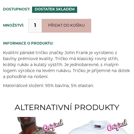
DOSTUPNOST:
DOSTATEK
SKLADEM
MNOŽSTVÍ:
PŘIDÁNO
PŘIDAT DO KOŠÍKU
INFORMACE O PRODUKTU:
Kvalitní pánské tričko značky John Frank je vyrobeno z
bavlny prémiové kvality. Tričko má klasický rovný střih,
krátký rukáv a kulatý výstřih. Je jednobarevné, s malým
logem výrobce na levém rukávu. Tričko je příjemné na dotek
a pohodlné na nošení.
Materiálové složení: 95% bavlna, 5% elastan.
ALTERNATIVNÍ PRODUKTY