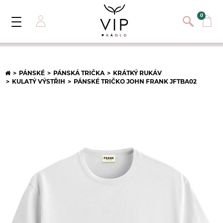
}
{}
0
Toggle
Navigation
Přihlásit se
E-mail:
PÁNSKÉ
PÁNSKÁ TRIČKA
KRÁTKÝ RUKÁV
KULATÝ VÝSTŘIH
PÁNSKÉ TRIČKO JOHN FRANK JFTBA02
Heslo:
Registrace nového zákazníka
PŘIHLÁSIT
Zapomněli jste heslo ?