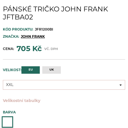
PÁNSKÉ TRIČKO JOHN FRANK
JFTBA02
KÓD PRODUKTU:
JFR1200BI
ZNAČKA:
JOHN FRANK
705 Kč
CENA:
VČ. DPH
EU
UK
VELIKOST:
XXL
XXL
Velikostní tabulky
BARVA