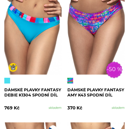
-50 %
DÁMSKÉ PLAVKY FANTASY
DÁMSKÉ PLAVKY FANTASY
DEBIE K1304 SPODNÍ DÍL
AMY K43 SPODNÍ DÍL
769 Kč
370 Kč
skladem
skladem