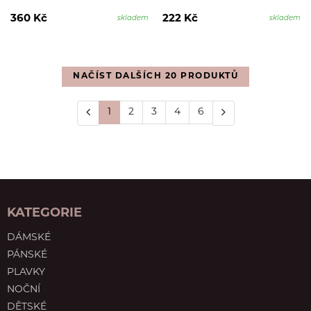
360 Kč
222 Kč
skladem
skladem
NAČÍST DALŠÍCH 20 PRODUKTŮ
1
2
3
4
6
KATEGORIE
DÁMSKÉ
PÁNSKÉ
PLAVKY
NOČNÍ
DĚTSKÉ