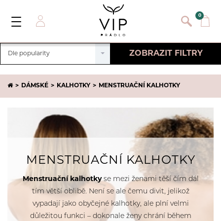
}
{}
0
Toggle
Navigation
Přihlásit se
ZOBRAZIT FILTRY
Dle popularity
E-mail:
Zrušit filtry
DÁMSKÉ
KALHOTKY
MENSTRUAČNÍ KALHOTKY
Heslo:
VLASTNOSTI
Registrace nového zákazníka
Hladké
VELIKOST
PŘIHLÁSIT
Zapomněli jste heslo ?
VŠE
EU
UK
BARVA
L
M
CENA
MENSTRUAČNÍ KALHOTKY
S
XL
549
-
839
Kč
ZNAČKA
Menstruační kalhotky
se mezi ženami těší čím dál
3XL
XXL
tím větší oblibě. Není se ale čemu divit, jelikož
L
L
M
M
Cotonella
DOSTUPNOST
vypadají jako obyčejné kalhotky, ale plní velmi
S
S
XL
XL
Dorina
důležitou funkci – dokonale ženy chrání během
Pouze skladem
3XL
3XL
XXL
XXL