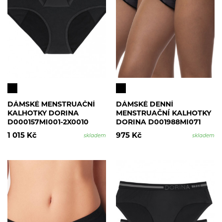
DÁMSKÉ MENSTRUAČNÍ
DÁMSKÉ DENNÍ
KALHOTKY DORINA
MENSTRUAČNÍ KALHOTKY
D000157MI001-2X0010
DORINA D001988MI071
DEN
1 015 Kč
975 Kč
skladem
skladem