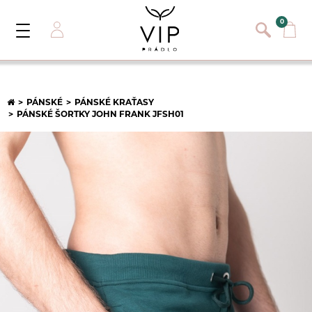
}
{}
0
Toggle
Navigation
Přihlásit se
E-mail:
PÁNSKÉ
PÁNSKÉ KRAŤASY
PÁNSKÉ ŠORTKY JOHN FRANK JFSH01
Heslo:
Registrace nového zákazníka
PŘIHLÁSIT
Zapomněli jste heslo ?