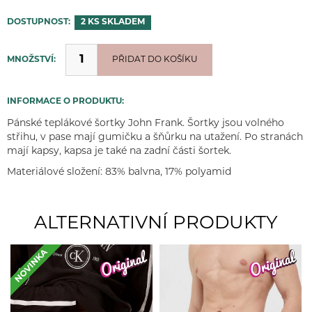
DOSTUPNOST:
2 KS
SKLADEM
MNOŽSTVÍ:
PŘIDÁNO
PŘIDAT DO KOŠÍKU
INFORMACE O PRODUKTU:
Pánské teplákové šortky John Frank. Šortky jsou volného
střihu, v pase mají gumičku a šňůrku na utažení. Po stranách
mají kapsy, kapsa je také na zadní části šortek.
Materiálové složení: 83% balvna, 17% polyamid
ALTERNATIVNÍ PRODUKTY
NOVINKA