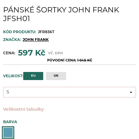
PÁNSKÉ ŠORTKY JOHN FRANK
JFSH01
KÓD PRODUKTU:
JFR836T
ZNAČKA:
JOHN FRANK
597 Kč
CENA:
VČ. DPH
PŮVODNÍ CENA:
1 045 KČ
EU
UK
VELIKOST:
S
S
Velikostní tabulky
BARVA