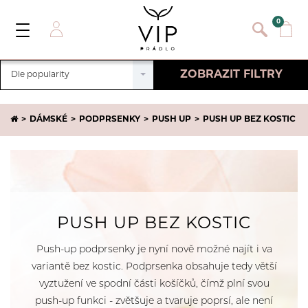
}
{}
0
Toggle
Navigation
Přihlásit se
ZOBRAZIT FILTRY
Dle popularity
E-mail:
Zrušit filtry
DÁMSKÉ
PODPRSENKY
PUSH UP
PUSH UP BEZ KOSTIC
Heslo:
VLASTNOSTI
Registrace nového zákazníka
Hladké
VELIKOST
PŘIHLÁSIT
Zapomněli jste heslo ?
Bezkosticové
VŠE
EU
UK
BARVA
Odepínací ramínka
Mikrovlákno
30 B
32 B
CENA
PUSH UP BEZ KOSTIC
34 B
36 B
483
-
826
Kč
ZNAČKA
Push-up podprsenky je nyní nově možné najít i va
38 B
65 B
variantě bez kostic. Podprsenka obsahuje tedy větší
70 B
75 B
Calvin Klein
DOSTUPNOST
vyztužení ve spodní části košíčků, čímž plní svou
80 B
85 B
Lormar
push-up funkci - zvětšuje a tvaruje poprsí, ale není
Pouze skladem
32 D
34 D