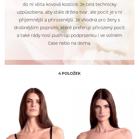
do ní všita kovová kostice. Je celá technicky
38 D
70 D
uzpůsobena, aby stále držela tvar, ale pocit je v ní
75 D
85 D
příjemnější a přirozenější. Je vhodná pro ženy s
32 DD
36 DD
drobnějším poprsím, které preferují přirozený pocit
70 E
80 E
a také rády nosí push-up podprsenku i ve volném
65 B
30 B
70 B
32 B
čase nebo na doma.
75 B
34 B
80 B
36 B
85 B
38 B
70 D
32 D
75 D
34 D
85 D
38 D
70 E
32 DD
80 E
36 DD
4 POLOŽEK