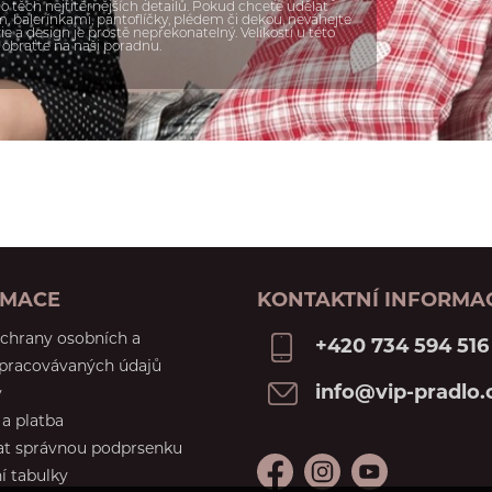
o těch nejtitěrnějších detailů. Pokud chcete udělat
balerínkami, pantoflíčky, plédem či dekou, neváhejte
zie a design je prostě nepřekonatelný. Velikosti u této
 obraťte na naši poradnu.
RMACE
KONTAKTNÍ INFORMA
chrany osobních a
+420 734 594 516
zpracovávaných údajů
info@vip-pradlo.
y
a platba
at správnou podprsenku
í tabulky