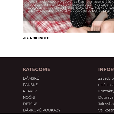
Jejich modely jsou vypracovány z krásných materiálů až d
radost a dát někomu dárek v podobě pyžámka s županem, 
zabrousit do nabídky zn. Noi di Notte, jelikož italská fanta
značky jsou kapánek větší, v případě nejasnosti se prosím
Doplňky k dámskému prádlu
Košilky
NOIDINOTTE
KATEGORIE
INFO
DÁMSKÉ
Zásady o
PÁNSKÉ
dalších 
PLAVKY
Kontakt
NOČNÍ
Doprava 
DĚTSKÉ
Jak vybr
DÁRKOVÉ POUKAZY
Velikostn