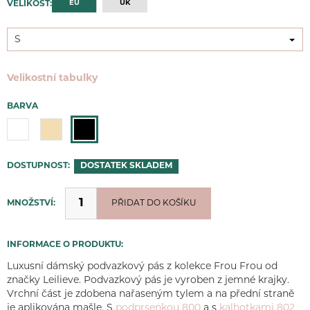
EU
UK
VELIKOST:
S
S
Velikostní tabulky
BARVA
DOSTUPNOST:
DOSTATEK
SKLADEM
MNOŽSTVÍ:
PŘIDÁNO
PŘIDAT DO KOŠÍKU
INFORMACE O PRODUKTU:
Luxusní dámský podvazkový pás z kolekce Frou Frou od
značky Leilieve. Podvazkový pás je vyroben z jemné krajky.
Vrchní část je zdobena nařaseným tylem a na přední straně
je aplikována mašle. S
podprsenkou 800
a s
kalhotkami 802