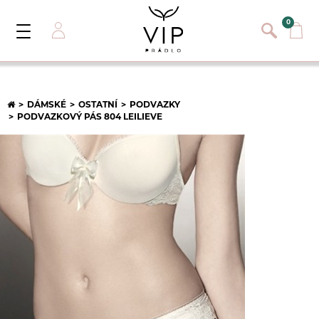
}
{}
0
Toggle
Navigation
Přihlásit se
E-mail:
DÁMSKÉ
OSTATNÍ
PODVAZKY
PODVAZKOVÝ PÁS 804 LEILIEVE
Heslo:
Registrace nového zákazníka
PŘIHLÁSIT
Zapomněli jste heslo ?