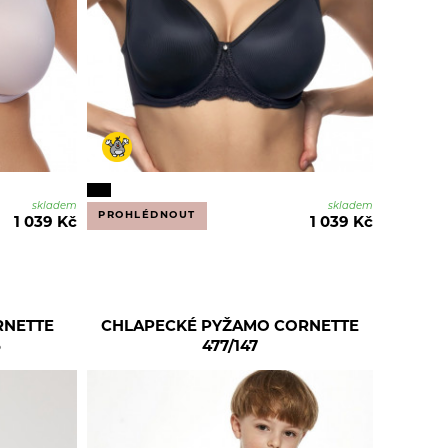
skladem
skladem
PROHLÉDNOUT
1 039 Kč
1 039 Kč
RNETTE
CHLAPECKÉ PYŽAMO CORNETTE
5
477/147