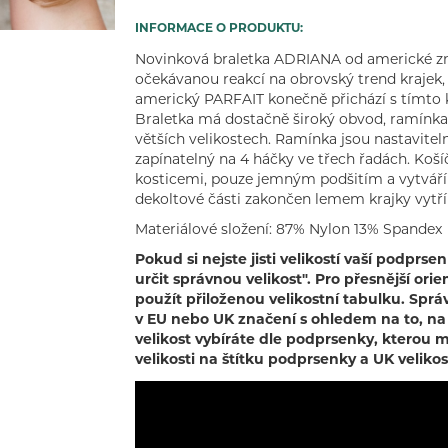
INFORMACE O PRODUKTU:
Novinková braletka ADRIANA od americké zna
očekávanou reakcí na obrovský trend krajek,
americký PARFAIT konečně přichází s tímto k
Braletka má dostačně široký obvod, ramínka i 
větších velikostech. Ramínka jsou nastavitel
zapínatelný na 4 háčky ve třech řadách. Košíč
kosticemi, pouze jemným podšitím a vytváří p
dekoltové části zakončen lemem krajky vytř
Materiálové složení: 87% Nylon 13% Spandex
Pokud si nejste jisti velikostí vaší podprs
určit správnou velikost". Pro přesnější or
použít přiloženou velikostní tabulku. Spr
v EU nebo UK značení s ohledem na to, na 
velikost vybíráte dle podprsenky, kterou 
velikosti na štítku podprsenky a UK velikos