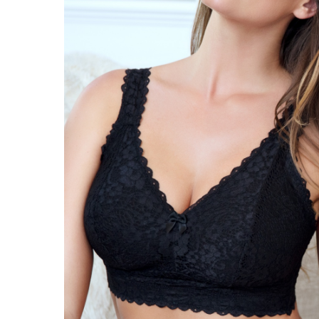
Doplňky k dámskému prádlu
Košilky