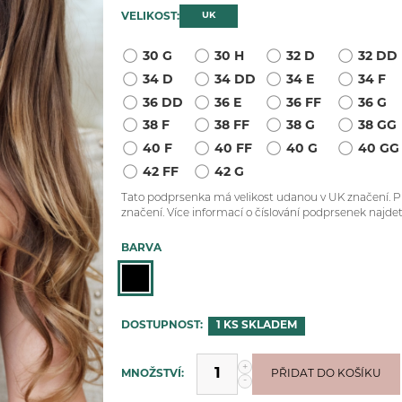
UK
VELIKOST:
30 G
30 H
32 D
32 DD
34 D
34 DD
34 E
34 F
36 DD
36 E
36 FF
36 G
38 F
38 FF
38 G
38 GG
40 F
40 FF
40 G
40 GG
42 FF
42 G
Tato podprsenka má velikost udanou v UK značení. Pro
značení. Více informací o číslování podprsenek najde
BARVA
DOSTUPNOST:
1 KS
SKLADEM
+
MNOŽSTVÍ:
PŘIDÁNO
PŘIDAT DO KOŠÍKU
-