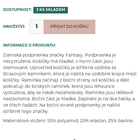
DOSTUPNOST:
3 KS
SKLADEM
MNOŽSTVÍ:
PŘIDÁNO
PŘIDAT DO KOŠÍKU
INFORMACE O PRODUKTU:
Dámská podprsenka značky Fantasy. Podprsenka je
nevyztužená. Košíčky má hladké, v horní části jsou
olemované. Uprostřed košíčků je stříbrná ozdoba se
štrasovým kamínkem, která je našitá na ozdobné krajce mezi
košíčky. Ramínka začínají z boční strany od košíčků a dále
pokračují do širokých ramínek, která jsou lehounce
vyztužená, aby se nikde nezařezávaly. Ramínka jsou délkově
nastavitelná. Boční část je hladká. Zapínání je na dva háčky a
ve třech řadách. Na boční straně podprsenky je našité
stříbrné logo značky.
Materiálové složení: 55% polyamid, 20% elastan, 25% bavlna