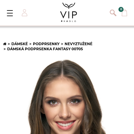
}
{}
0
Toggle
Navigation
Přihlásit se
E-mail:
DÁMSKÉ
PODPRSENKY
NEVYZTUŽENÉ
DÁMSKÁ PODPRSENKA FANTASY 00705
Heslo:
Registrace nového zákazníka
PŘIHLÁSIT
Zapomněli jste heslo ?