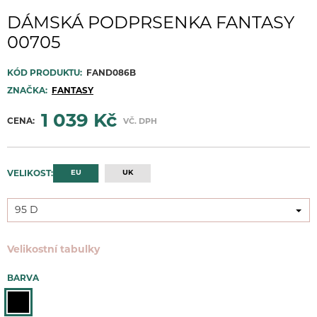
DÁMSKÁ PODPRSENKA FANTASY
00705
KÓD PRODUKTU:
FAND086B
ZNAČKA:
FANTASY
1 039 Kč
CENA:
VČ. DPH
EU
UK
VELIKOST:
95 D
42 D
Velikostní tabulky
BARVA