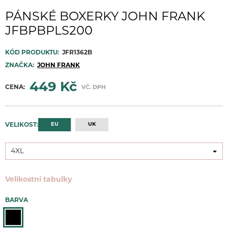
PÁNSKÉ BOXERKY JOHN FRANK
JFBPBPLS200
KÓD PRODUKTU:
JFR1362B
ZNAČKA:
JOHN FRANK
449 Kč
CENA:
VČ. DPH
EU
UK
VELIKOST:
4XL
4XL
Velikostní tabulky
BARVA