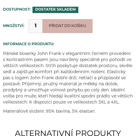
DOSTUPNOST:
DOSTATEK
SKLADEM
MNOŽSTVÍ:
PŘIDÁNO
PŘIDAT DO KOŠÍKU
INFORMACE O PRODUKTU:
Pánské boxerky John Frank v elegantním černém provedení
s kontrastním pasem jsou navrženy speciálně pro pohodlí ve
větších velikostech. Střih poskytuje dostatek prostoru, skvěle
sedí a zajišťuje komfort při každodenním nošení. Elastický
pas s logem John Frank dobře drží, netlačí a přizpůsobí se
postavě. Příjemný, pružný materiál je měkký na dotek,
prodyšný a umožňuje volnost pohybu po celý den. Ideální
volba pro muže, kteří hledají kvalitní spodní prádlo ve větších
velikostech. K dispozici pouze ve velikostech 3XL a 4XL.
Materiálové složení: 95% bavlna, 5% elastan.
ALTERNATIVNÍ PRODUKTY