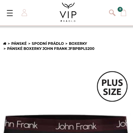
}
{}
0
Toggle
Navigation
Přihlásit se
E-mail:
PÁNSKÉ
SPODNÍ PRÁDLO
BOXERKY
PÁNSKÉ BOXERKY JOHN FRANK JFBPBPLS200
Heslo:
Registrace nového zákazníka
PŘIHLÁSIT
Zapomněli jste heslo ?