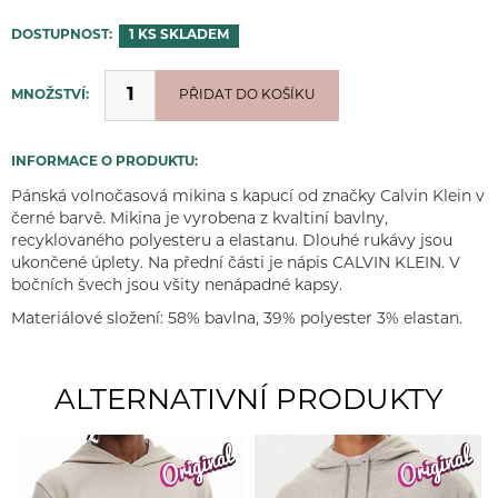
DOSTUPNOST:
1 KS
SKLADEM
MNOŽSTVÍ:
PŘIDÁNO
PŘIDAT DO KOŠÍKU
INFORMACE O PRODUKTU:
Pánská volnočasová mikina s kapucí od značky Calvin Klein v
černé barvě. Mikina je vyrobena z kvaltiní bavlny,
recyklovaného polyesteru a elastanu. Dlouhé rukávy jsou
ukončené úplety. Na přední části je nápis CALVIN KLEIN. V
bočních švech jsou všity nenápadné kapsy.
Materiálové složení: 58% bavlna, 39% polyester 3% elastan.
ALTERNATIVNÍ PRODUKTY