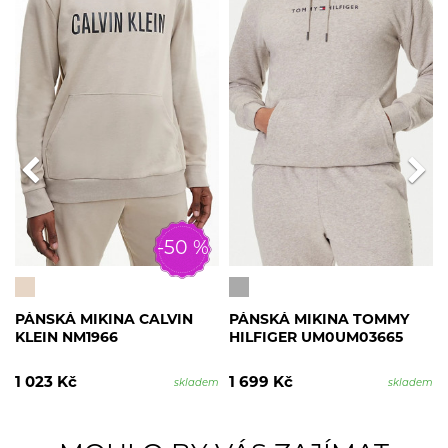
-50 %
PÁNSKÁ MIKINA CALVIN
PÁNSKÁ MIKINA TOMMY
KLEIN NM1966
HILFIGER UM0UM03665
1 023 Kč
1 699 Kč
skladem
skladem