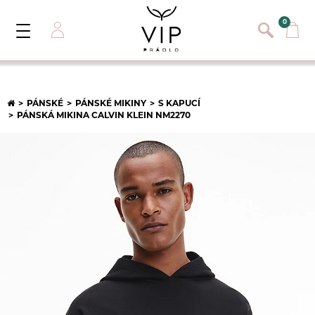
}
{}
0
Toggle
Navigation
Přihlásit se
E-mail:
PÁNSKÉ
PÁNSKÉ MIKINY
S KAPUCÍ
PÁNSKÁ MIKINA CALVIN KLEIN NM2270
Heslo:
Registrace nového zákazníka
PŘIHLÁSIT
Zapomněli jste heslo ?