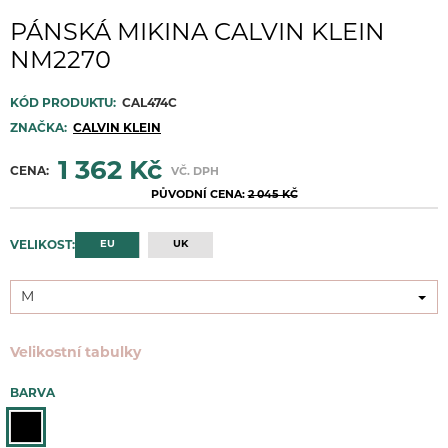
PÁNSKÁ MIKINA CALVIN KLEIN
NM2270
KÓD PRODUKTU:
CAL474C
ZNAČKA:
CALVIN KLEIN
1 362 Kč
CENA:
VČ. DPH
PŮVODNÍ CENA:
2 045 KČ
EU
UK
VELIKOST:
M
M
Velikostní tabulky
BARVA