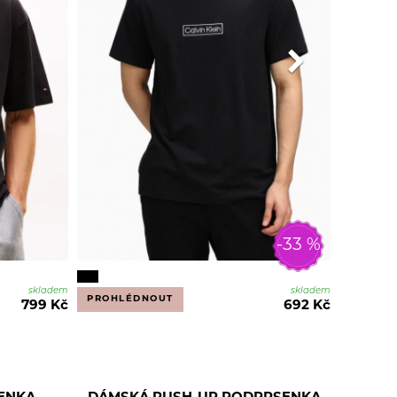
-33 %
skladem
skladem
PROHLÉDNOUT
799 Kč
692 Kč