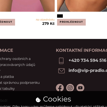
Na objednávku
ÉDNOUT
PROHLÉDNOUT
279 Kč
RMACE
KONTAKTNÍ INFORMA
chrany osobních a
+420 734 594 516
zpracovávaných údajů
info@vip-pradlo.
y
a platba
at správnou podprsenku
í tabulky
Cookies
zboží
í podmínky