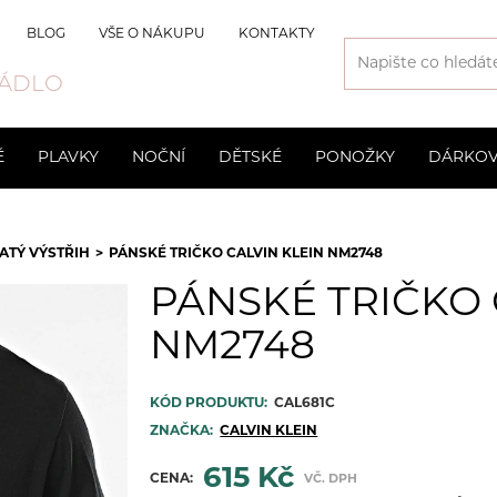
BLOG
VŠE O NÁKUPU
KONTAKTY
ÁDLO
É
PLAVKY
NOČNÍ
DĚTSKÉ
PONOŽKY
DÁRKOV
Svatební
Slipy
Kraťasové
Pánské
Chlapecké
Vyšší
Společens
Trenýrky
ATÝ VÝSTŘIH
PÁNSKÉ TRIČKO CALVIN KLEIN NM2748
odprsenky
3D Spacer
Mateřské 
PÁNSKÉ TRIČKO 
Neviditelné podprsenky
Sportovní
NM2748
Bezkosticové
KÓD PRODUKTU:
CAL681C
ZNAČKA:
CALVIN KLEIN
615 Kč
CENA:
VČ. DPH