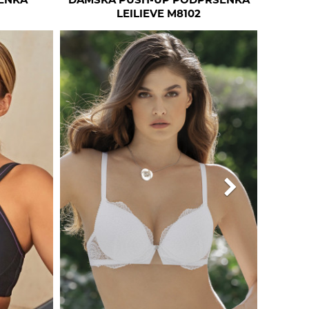
ENKA
DÁMSKÁ PUSH-UP PODPRSENKA
LEILIEVE M8102