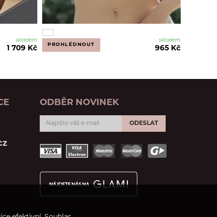
skladem
skladem
PROHLÉDNOUT
1 709 Kč
965 Kč
CE
ODBĚR NOVINEK
ODESLAT
cz