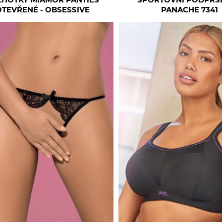
LHOTKY MIAMOR PANTIES
SPORTOVNÍ PODPRS
OTEVŘENÉ - OBSESSIVE
PANACHE 7341