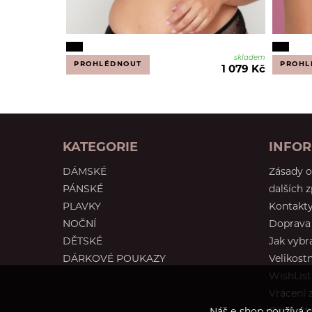
skladem
PROHLÉDNOUT
PROHL
1 079 Kč
KATEGORIE
INFO
DÁMSKÉ
Zásady o
PÁNSKÉ
dalších 
PLAVKY
Kontakt
NOČNÍ
Doprava 
DĚTSKÉ
Jak vybr
DÁRKOVÉ POUKAZY
Velikostn
WishList
Vrácení 
Obchodn