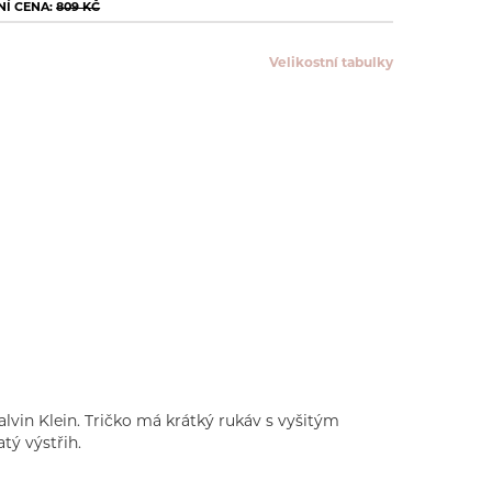
Í CENA:
809 KČ
Velikostní tabulky
lvin Klein. Tričko má krátký rukáv s vyšitým
tý výstřih.