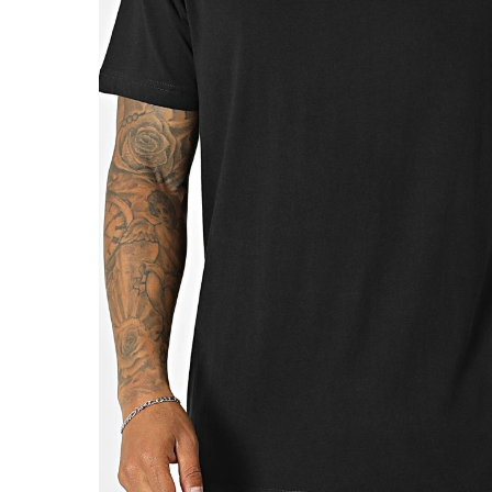
Doplňky k dámskému prádlu
Košilky