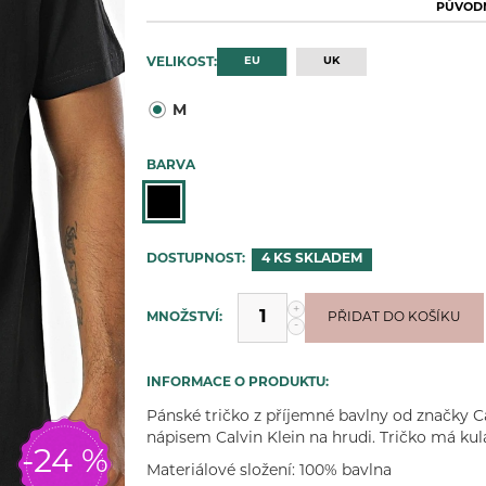
PŮVODN
EU
UK
VELIKOST:
M
BARVA
DOSTUPNOST:
4 KS
SKLADEM
+
MNOŽSTVÍ:
PŘIDÁNO
PŘIDAT DO KOŠÍKU
-
INFORMACE O PRODUKTU:
Pánské tričko z příjemné bavlny od značky Ca
nápisem Calvin Klein na hrudi. Tričko má kula
-24 %
Materiálové složení: 100% bavlna