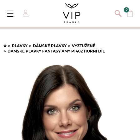
}
{}
0
Toggle
Navigation
Přihlásit se
E-mail:
PLAVKY
DÁMSKÉ PLAVKY
VYZTUŽENÉ
DÁMSKÉ PLAVKY FANTASY AMY P1402 HORNÍ DÍL
Heslo:
Registrace nového zákazníka
PŘIHLÁSIT
Zapomněli jste heslo ?