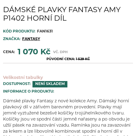
DÁMSKÉ PLAVKY FANTASY AMY
P1402 HORNÍ DÍL
KÓD PRODUKTU:
FAN1631
ZNAČKA:
FANTASY
1 070 Kč
CENA:
VČ. DPH
PŮVODNÍ CENA:
1 529 KČ
Velikostní tabulky
DOSTUPNOST:
NENÍ SKLADEM
INFORMACE O PRODUKTU:
Dámské plavky Fantasy z nové kolekce Amy. Dámský horní
plavkový díl v zářivém barevném provedení. Plavky mají
jemně vyztužené bezešvé košíčky trojúhelníkového tvaru.
Košíčky jsou ve spodní části jemně nařaseny a po obvodu je
užší pásek na zavazování vzadu. Ramínka jsou na zavazování
za krkem a lze libovolně kombinovat spodní a horní díl v