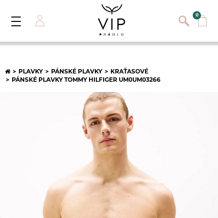
}
{}
0
Toggle
Navigation
Přihlásit se
E-mail:
PLAVKY
PÁNSKÉ PLAVKY
KRAŤASOVÉ
PÁNSKÉ PLAVKY TOMMY HILFIGER UM0UM03266
Heslo:
Registrace nového zákazníka
PŘIHLÁSIT
Zapomněli jste heslo ?