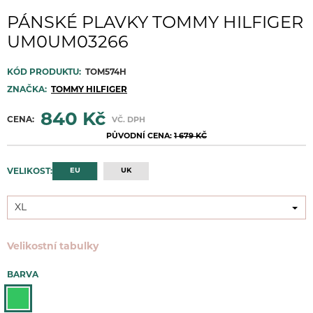
PÁNSKÉ PLAVKY TOMMY HILFIGER
UM0UM03266
KÓD PRODUKTU:
TOM574H
ZNAČKA:
TOMMY HILFIGER
840 Kč
CENA:
VČ. DPH
PŮVODNÍ CENA:
1 679 KČ
EU
UK
VELIKOST:
XL
XL
Velikostní tabulky
BARVA