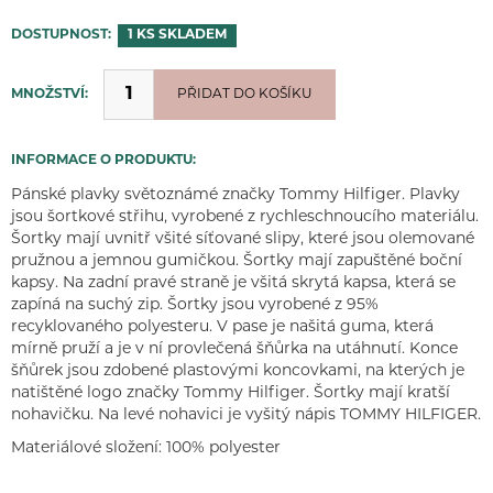
DOSTUPNOST:
1 KS
SKLADEM
MNOŽSTVÍ:
PŘIDÁNO
PŘIDAT DO KOŠÍKU
INFORMACE O PRODUKTU:
Pánské plavky světoznámé značky Tommy Hilfiger. Plavky
jsou šortkové střihu, vyrobené z rychleschnoucího materiálu.
Šortky mají uvnitř všité síťované slipy, které jsou olemované
pružnou a jemnou gumičkou. Šortky mají zapuštěné boční
kapsy. Na zadní pravé straně je všitá skrytá kapsa, která se
zapíná na suchý zip. Šortky jsou vyrobené z 95%
recyklovaného polyesteru. V pase je našitá guma, která
mírně pruží a je v ní provlečená šňůrka na utáhnutí. Konce
šňůrek jsou zdobené plastovými koncovkami, na kterých je
natištěné logo značky Tommy Hilfiger. Šortky mají kratší
nohavičku. Na levé nohavici je vyšitý nápis TOMMY HILFIGER.
Materiálové složení: 100% polyester