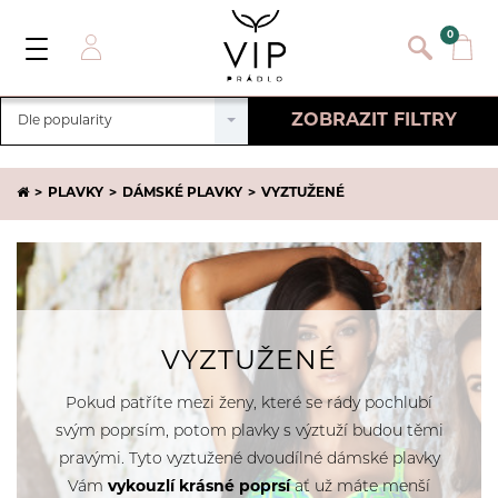
}
{}
0
Toggle
Navigation
Přihlásit se
ZOBRAZIT FILTRY
Dle popularity
E-mail:
Zrušit filtry
PLAVKY
DÁMSKÉ PLAVKY
VYZTUŽENÉ
Heslo:
VLASTNOSTI
Registrace nového zákazníka
Hladké
VELIKOST
PŘIHLÁSIT
Zapomněli jste heslo ?
Bezkosticové
VŠE
EU
UK
BARVA
Odepínací ramínka
Mikrovlákno
32 A
34 A
CENA
VYZTUŽENÉ
Horní díl
70 A
75 A
742
-
2327
Kč
Spodní díl
ZNAČKA
Pokud patříte mezi ženy, které se rády pochlubí
32 B
34 B
Fantasy P1201
svým poprsím, potom plavky s výztuží budou těmi
36 B
38 B
Calvin Klein
DOSTUPNOST
Fantasy P1101
pravými. Tyto vyztužené dvoudílné dámské plavky
70 B
75 B
Esotiq
Fantasy P2701
Vám
vykouzlí krásné poprsí
ať už máte menší
Pouze skladem
80 B
85 B