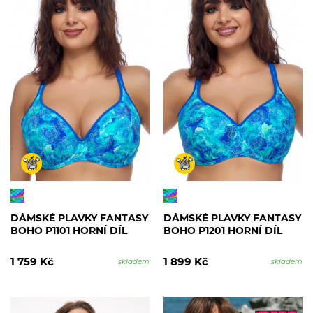
DÁMSKÉ PLAVKY FANTASY
DÁMSKÉ PLAVKY FANTASY
BOHO P1101 HORNÍ DÍL
BOHO P1201 HORNÍ DÍL
1 759 Kč
1 899 Kč
skladem
skladem