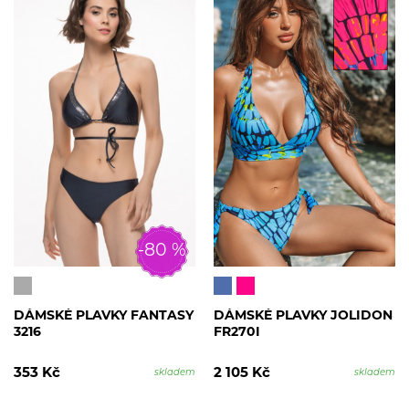
-80 %
DÁMSKÉ PLAVKY FANTASY
DÁMSKÉ PLAVKY JOLIDON
3216
FR270I
353 Kč
2 105 Kč
skladem
skladem