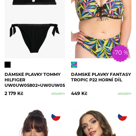
-70 %
DÁMSKÉ PLAVKY TOMMY
DÁMSKÉ PLAVKY FANTASY
HILFIGER
TROPIC P22 HORNÍ DÍL
UW0UW05802+UW0UW05825
2 179 Kč
449 Kč
skladem
skladem