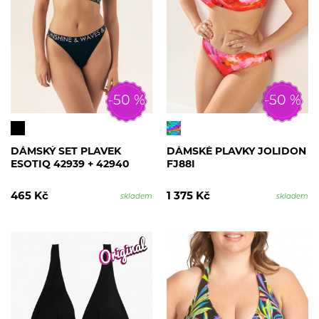
-50 %
-50 %
DÁMSKÝ SET PLAVEK
DÁMSKÉ PLAVKY JOLIDON
ESOTIQ 42939 + 42940
FJ88I
465 Kč
1 375 Kč
skladem
skladem