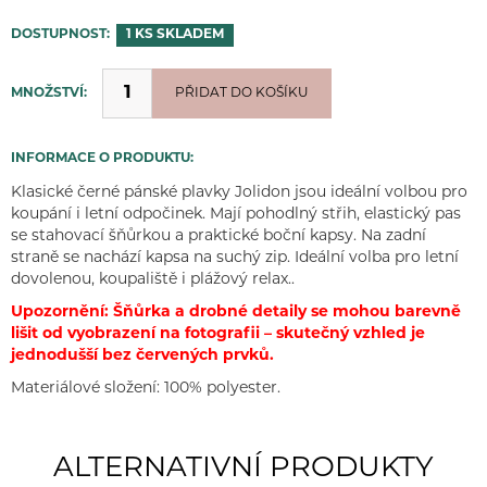
DOSTUPNOST:
1 KS
SKLADEM
MNOŽSTVÍ:
PŘIDÁNO
PŘIDAT DO KOŠÍKU
INFORMACE O PRODUKTU:
Klasické černé pánské plavky Jolidon jsou ideální volbou pro
koupání i letní odpočinek. Mají pohodlný střih, elastický pas
se stahovací šňůrkou a praktické boční kapsy. Na zadní
straně se nachází kapsa na suchý zip. Ideální volba pro letní
dovolenou, koupaliště i plážový relax..
Upozornění: Šňůrka a drobné detaily se mohou barevně
lišit od vyobrazení na fotografii – skutečný vzhled je
jednodušší bez červených prvků.
Materiálové složení: 100% polyester.
ALTERNATIVNÍ PRODUKTY