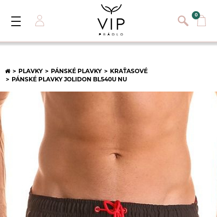
}
{}
0
Toggle
Navigation
Přihlásit se
E-mail:
PLAVKY
PÁNSKÉ PLAVKY
KRAŤASOVÉ
PÁNSKÉ PLAVKY JOLIDON BL540U NU
Heslo:
Registrace nového zákazníka
PŘIHLÁSIT
Zapomněli jste heslo ?