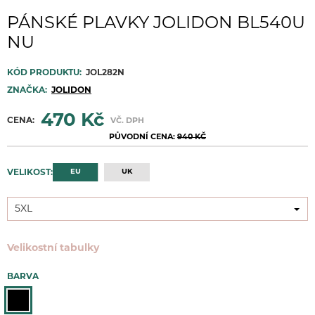
PÁNSKÉ PLAVKY JOLIDON BL540U
NU
KÓD PRODUKTU:
JOL282N
ZNAČKA:
JOLIDON
470 Kč
CENA:
VČ. DPH
PŮVODNÍ CENA:
940 KČ
EU
UK
VELIKOST:
5XL
5XL
Velikostní tabulky
BARVA