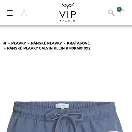
}
{}
0
Toggle
Navigation
Přihlásit se
E-mail:
PLAVKY
PÁNSKÉ PLAVKY
KRAŤASOVÉ
PÁNSKÉ PLAVKY CALVIN KLEIN KM0KM01092
Heslo:
Registrace nového zákazníka
PŘIHLÁSIT
Zapomněli jste heslo ?