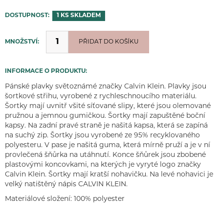
DOSTUPNOST:
1 KS
SKLADEM
MNOŽSTVÍ:
PŘIDÁNO
PŘIDAT DO KOŠÍKU
INFORMACE O PRODUKTU:
Pánské plavky světoznámé značky Calvin Klein. Plavky jsou
šortkové střihu, vyrobené z rychleschnoucího materiálu.
Šortky mají uvnitř všité síťované slipy, které jsou olemované
pružnou a jemnou gumičkou. Šortky mají zapuštěné boční
kapsy. Na zadní pravé straně je našitá kapsa, která se zapíná
na suchý zip. Šortky jsou vyrobené ze 95% recyklovaného
polyesteru. V pase je našitá guma, která mírně pruží a je v ní
provlečená šňůrka na utáhnutí. Konce šňůrek jsou zbobené
plastovými koncovkami, na kterých je vyryté logo značky
Calvin Klein. Šortky mají kratší nohavičku. Na levé nohavici je
velký natištěný nápis CALVIN KLEIN.
Materiálové složení: 100% polyester