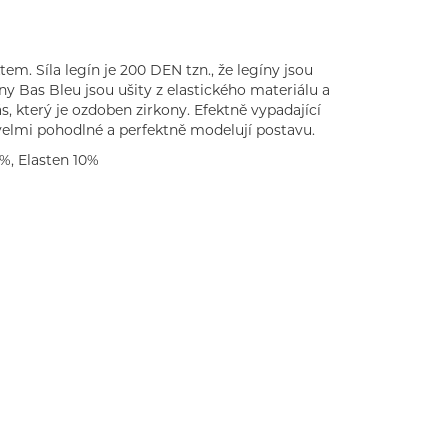
em. Síla legín je 200 DEN tzn., že legíny jsou
ny Bas Bleu jsou ušity z elastického materiálu a
ás, který je ozdoben zirkony. Efektně vypadající
velmi pohodlné a perfektně modelují postavu.
%, Elasten 10%