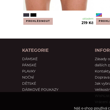
skladem
PROHLÉDNOUT
PROHL
219 Kč
KATEGORIE
INFO
DÁMSKÉ
Zásady o
PÁNSKÉ
dalších 
PLAVKY
Kontakt
NOČNÍ
Doprava 
DĚTSKÉ
Jak vybr
DÁRKOVÉ POUKAZY
Velikostn
WishList
Vrácení 
Obchodn
Náš e-shop používá c