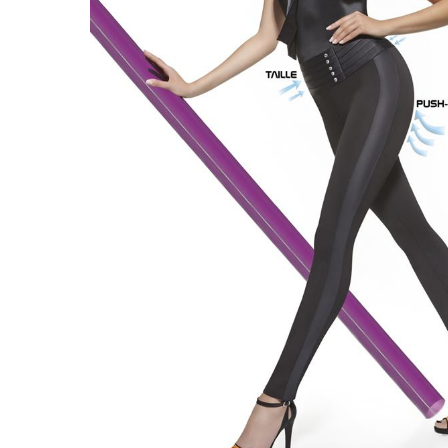
Doplňky k dámskému prádlu
Košilky