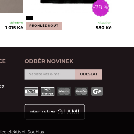
-28 %
skladem
skladem
PROHLÉDNOUT
1 015 Kč
580 Kč
CE
ODBĚR NOVINEK
ODESLAT
cz
ce efektivní. Souhlas