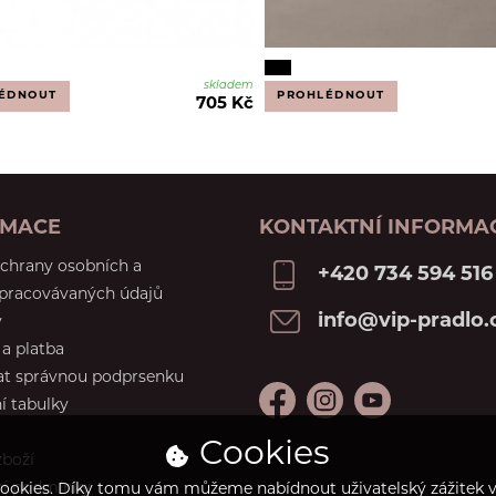
skladem
ÉDNOUT
PROHLÉDNOUT
705 Kč
RMACE
KONTAKTNÍ INFORMA
chrany osobních a
+420 734 594 516
zpracovávaných údajů
info@vip-pradlo.
y
a platba
at správnou podprsenku
í tabulky
Cookies
zboží
í podmínky
ookies. Díky tomu vám můžeme nabídnout uživatelský zážitek ví