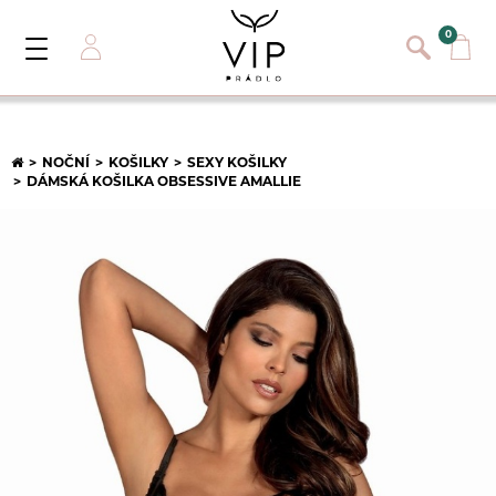
}
{}
0
Toggle
Navigation
Přihlásit se
E-mail:
NOČNÍ
KOŠILKY
SEXY KOŠILKY
DÁMSKÁ KOŠILKA OBSESSIVE AMALLIE
Heslo:
Registrace nového zákazníka
PŘIHLÁSIT
Zapomněli jste heslo ?