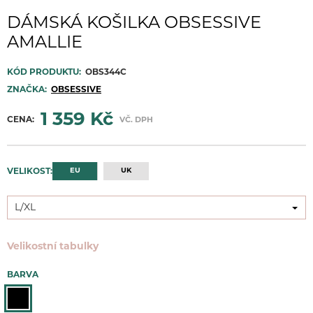
DÁMSKÁ KOŠILKA OBSESSIVE
AMALLIE
KÓD PRODUKTU:
OBS344C
ZNAČKA:
OBSESSIVE
1 359 Kč
CENA:
VČ. DPH
EU
UK
VELIKOST:
L/XL
L/XL
Velikostní tabulky
BARVA