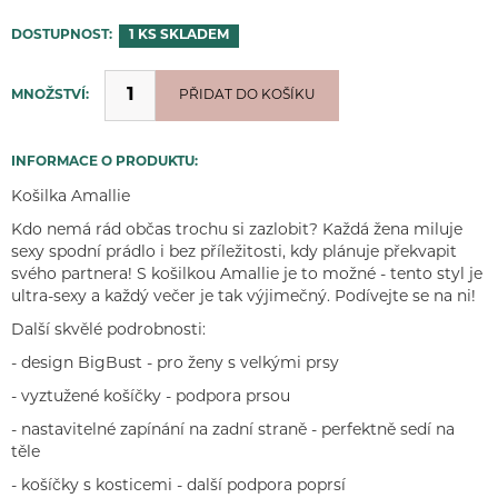
DOSTUPNOST:
1 KS
SKLADEM
MNOŽSTVÍ:
PŘIDÁNO
PŘIDAT DO KOŠÍKU
INFORMACE O PRODUKTU:
Košilka Amallie
Kdo nemá rád občas trochu si zazlobit? Každá žena miluje
sexy spodní prádlo i bez příležitosti, kdy plánuje překvapit
svého partnera! S košilkou Amallie je to možné - tento styl je
ultra-sexy a každý večer je tak výjimečný. Podívejte se na ni!
Další skvělé podrobnosti:
- design BigBust - pro ženy s velkými prsy
- vyztužené košíčky - podpora prsou
- nastavitelné zapínání na zadní straně - perfektně sedí na
těle
- košíčky s kosticemi - další podpora poprsí