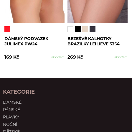
DÁMSKÝ PODVAZEK
BEZEŠVÉ KALHOTKY
JULIMEX PW24
BRAZILKY LEILIEVE 3354
169 Kč
269 Kč
skladem
skladem
KATEGORIE
DÁMSKÉ
PÁNSKÉ
PLAVKY
NOČNÍ