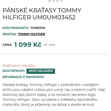
PÁNSKÉ KRAŤASY TOMMY
HILFIGER UM0UM03452
KÓD PRODUKTU:
TOM601M
ZNAČKA:
TOMMY HILFIGER
1 099 Kč
CENA:
VČ. DPH
Velikostní tabulky
DOSTUPNOST:
NENÍ SKLADEM
INFORMACE O PRODUKTU:
Pánské kraťasy Tommy Hilfiger v pohodlném volnějším
střihu jsou ideální volbou pro volný čas a ležérní outfit. Mají
elastický pas, boční kapsy a na nohavici decentní logo
Tommy Hilfiger. Jsou vyrobené z měkkého bavlněného
materiálu, který je příjemný na dotek a skvěle se nosí.