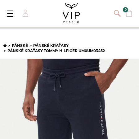
}
{}
0
Toggle
Navigation
Přihlásit se
E-mail:
PÁNSKÉ
PÁNSKÉ KRAŤASY
PÁNSKÉ KRAŤASY TOMMY HILFIGER UM0UM03452
Heslo:
Registrace nového zákazníka
PŘIHLÁSIT
Zapomněli jste heslo ?