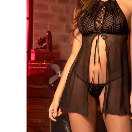
Doplňky k dámskému prádlu
Košilky