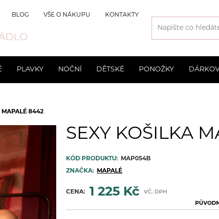
BLOG
VŠE O NÁKUPU
KONTAKTY
ÁDLO
É
PLAVKY
NOČNÍ
DĚTSKÉ
PONOŽKY
DÁRKOV
Svatební
Slipy
Kraťasové
Pánské
Chlapecké
Vyšší
Společens
Trenýrky
 MAPALÉ 8442
odprsenky
3D Spacer
Mateřské 
SEXY KOŠILKA M
Neviditelné podprsenky
Sportovní
KÓD PRODUKTU:
MAP054B
Bezkosticové
ZNAČKA:
MAPALÉ
1 225 Kč
CENA:
VČ. DPH
PŮVODN