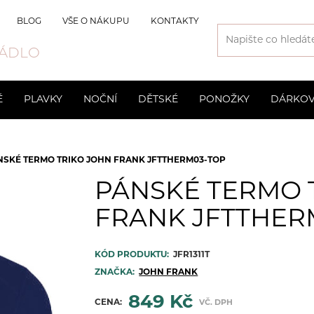
BLOG
VŠE O NÁKUPU
KONTAKTY
ÁDLO
É
PLAVKY
NOČNÍ
DĚTSKÉ
PONOŽKY
DÁRKOV
Svatební
Slipy
Kraťasové
Pánské
Chlapecké
Vyšší
Společens
Trenýrky
NSKÉ TERMO TRIKO JOHN FRANK JFTTHERM03-TOP
odprsenky
3D Spacer
Mateřské 
PÁNSKÉ TERMO 
Neviditelné podprsenky
Sportovní
FRANK JFTTHER
Bezkosticové
KÓD PRODUKTU:
JFR1311T
ZNAČKA:
JOHN FRANK
849 Kč
CENA:
VČ. DPH