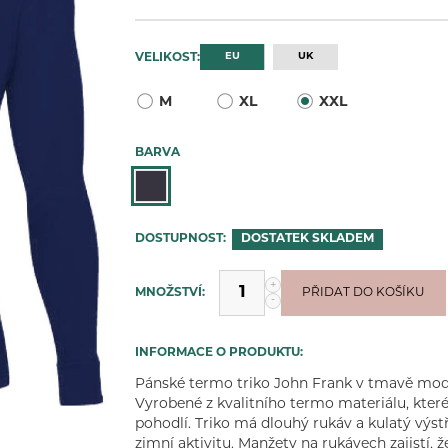
EU
UK
VELIKOST:
M
XL
XXL
BARVA
DOSTUPNOST:
DOSTATEK
SKLADEM
+
MNOŽSTVÍ:
PŘIDÁNO
PŘIDAT DO KOŠÍKU
-
INFORMACE O PRODUKTU:
Pánské termo triko John Frank v tmavě modr
Vyrobené z kvalitního termo materiálu, které
pohodlí. Triko má dlouhý rukáv a kulatý výstři
zimní aktivitu. Manžety na rukávech zajistí, ž