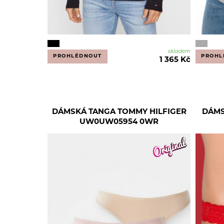
skladem
PROHLÉDNOUT
PROHL
1 365 Kč
DÁMSKÁ TANGA TOMMY HILFIGER
DÁMS
UW0UW05954 0WR