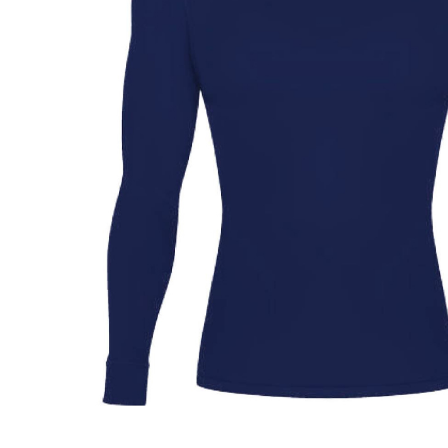
Doplňky k dámskému prádlu
Košilky