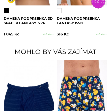
-62 %
DÁMSKÁ PODPRSENKA 3D
DÁMSKÁ PODPRSENKA
SPACER FANTASY 1776
FANTASY 15512
1 045 Kč
316 Kč
skladem
skladem
MOHLO BY VÁS ZAJÍMAT