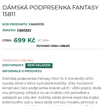
DÁMSKÁ PODPRSENKA FANTASY
15811
KÓD PRODUKTU:
FAND013S
ZNAČKA:
FANTASY
699 Kč
CENA:
VČ. DPH
PŮVODNÍ CENA:
1 019 KČ
Velikostní tabulky
DOSTUPNOST:
NENÍ SKLADEM
INFORMACE O PRODUKTU:
Dámská podprsenka Fantasy Mon-To X má skvělý střih,
vysoký střed a lehce vyztužené košíčky. Díky inovativní
konstrukci tato podprsenka krásně udrží i větší poprsí, dodá
mu přirozený vzhled a Vy se můžete cítit pohodlně a
sebejistě po celý den. Košíčky zdobí jemná elastická krajka
květinového vzoru, která dodá tomuto modelu jemnost a