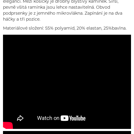
eleganci. Mezi košíčky je drobný blyštivý kamínek. Širší,
pevně všitá ramínka jsou lehce nastavitelná. Obvod
podprsenky je z jemného mikrovlákna. Zapínání je na dva
háčky a tři pozice.
Materiálové složení: 55% polyamid, 20% elastan, 25%bavlna.