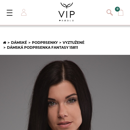
}
{}
0
Toggle
Navigation
Přihlásit se
E-mail:
DÁMSKÉ
PODPRSENKY
VYZTUŽENÉ
DÁMSKÁ PODPRSENKA FANTASY 15811
Heslo:
Registrace nového zákazníka
PŘIHLÁSIT
Zapomněli jste heslo ?