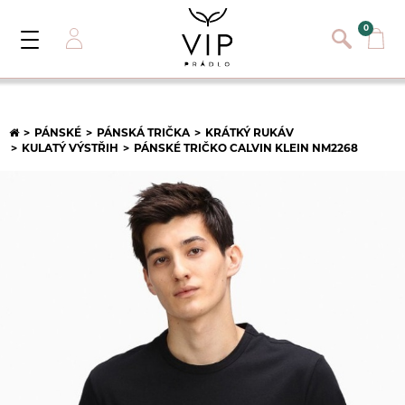
}
{}
0
Toggle
Navigation
Přihlásit se
E-mail:
PÁNSKÉ
PÁNSKÁ TRIČKA
KRÁTKÝ RUKÁV
KULATÝ VÝSTŘIH
PÁNSKÉ TRIČKO CALVIN KLEIN NM2268
Heslo:
Registrace nového zákazníka
PŘIHLÁSIT
Zapomněli jste heslo ?