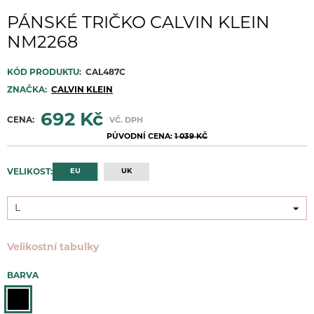
PÁNSKÉ TRIČKO CALVIN KLEIN
NM2268
KÓD PRODUKTU:
CAL487C
ZNAČKA:
CALVIN KLEIN
692 Kč
CENA:
VČ. DPH
PŮVODNÍ CENA:
1 039 KČ
EU
UK
VELIKOST:
L
L
Velikostní tabulky
BARVA