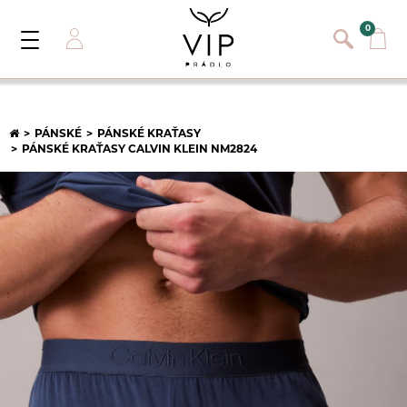
}
{}
0
Toggle
Navigation
Přihlásit se
E-mail:
PÁNSKÉ
PÁNSKÉ KRAŤASY
PÁNSKÉ KRAŤASY CALVIN KLEIN NM2824
Heslo:
Registrace nového zákazníka
PŘIHLÁSIT
Zapomněli jste heslo ?