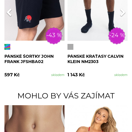
-43 %
-24 %
PÁNSKÉ ŠORTKY JOHN
PÁNSKÉ KRAŤASY CALVIN
FRANK JFSHBA02
KLEIN NM2303
597 Kč
1 143 Kč
skladem
skladem
MOHLO BY VÁS ZAJÍMAT